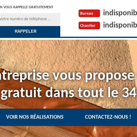
N VOUS RAPPELLE GRATUITEMENT
indisponib
Bureau
indisponib
Chantier
treprise vous propose
gratuit dans tout le 34
VOIR NOS RÉALISATIONS
CONTACTEZ-NOUS !