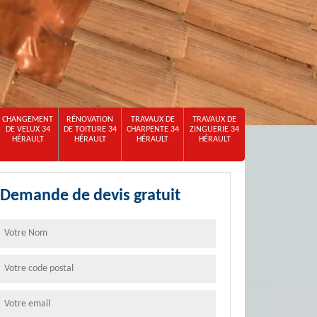
CHANGEMENT
RÉNOVATION
TRAVAUX DE
TRAVAUX DE
DE VELUX 34
DE TOITURE 34
CHARPENTE 34
ZINGUERIE 34
HÉRAULT
HÉRAULT
HÉRAULT
HÉRAULT
Demande de devis gratuit