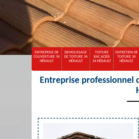
ENTREPRISE DE
DEMOUSSAGE
TOITURE
ENTRETIEN DE
COUVERTURE 34
DE TOITURE 34
BAC ACIER
TOITURE 34
HÉRAULT
HÉRAULT
34 HÉRAULT
HÉRAULT
Entreprise professionnel 