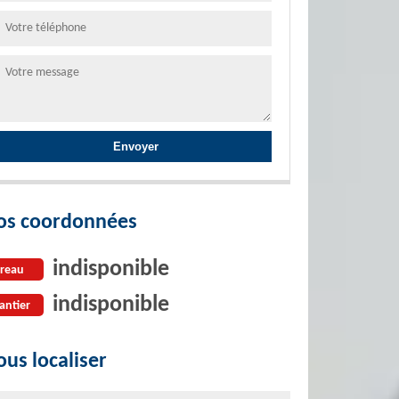
os coordonnées
indisponible
reau
indisponible
antier
us localiser