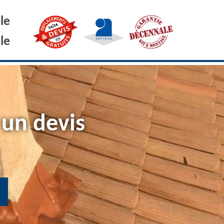
le
le
 un devis