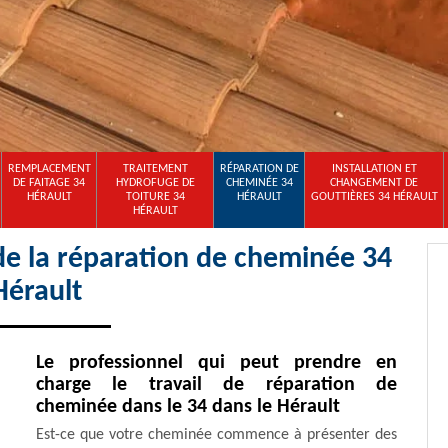
REMPLACEMENT
TRAITEMENT
RÉPARATION DE
INSTALLATION ET
DE FAITAGE 34
HYDROFUGE DE
CHEMINÉE 34
CHANGEMENT DE
HÉRAULT
TOITURE 34
HÉRAULT
GOUTTIÈRES 34 HÉRAULT
HÉRAULT
de la réparation de cheminée 34
Hérault
Le professionnel qui peut prendre en
charge le travail de réparation de
cheminée dans le 34 dans le Hérault
Est-ce que votre cheminée commence à présenter des