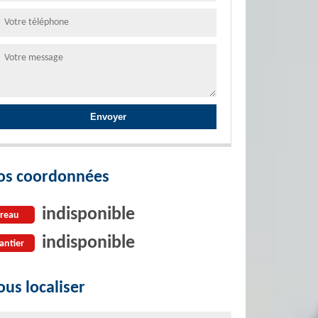
os coordonnées
indisponible
reau
indisponible
antier
us localiser