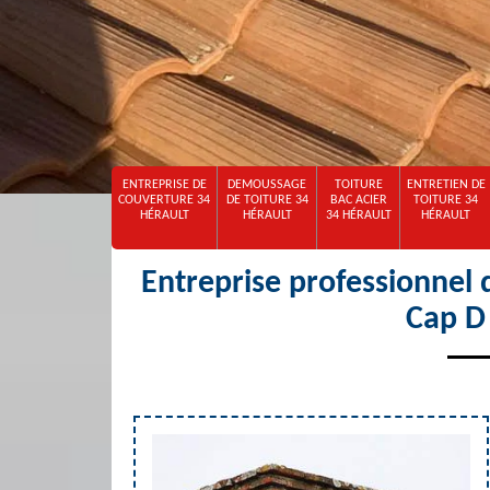
ENTREPRISE DE
DEMOUSSAGE
TOITURE
ENTRETIEN DE
COUVERTURE 34
DE TOITURE 34
BAC ACIER
TOITURE 34
HÉRAULT
HÉRAULT
34 HÉRAULT
HÉRAULT
Entreprise professionnel 
Cap D