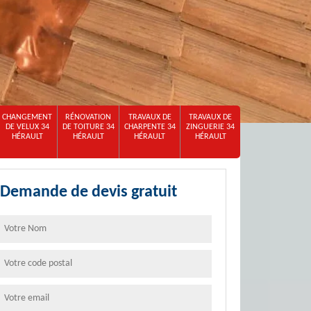
CHANGEMENT
RÉNOVATION
TRAVAUX DE
TRAVAUX DE
DE VELUX 34
DE TOITURE 34
CHARPENTE 34
ZINGUERIE 34
HÉRAULT
HÉRAULT
HÉRAULT
HÉRAULT
Demande de devis gratuit