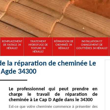
REMPLACEMENT
TRAITEMENT
RÉPARATION DE
INSTALLATION ET
DE FAITAGE 34
HYDROFUGE DE
CHEMINÉE 34
CHANGEMENT DE
HÉRAULT
TOITURE 34
HÉRAULT
GOUTTIÈRES 34 HÉRAULT
HÉRAULT
de la réparation de cheminée Le
 Agde 34300
Le professionnel qui peut prendre en
charge le travail de réparation de
cheminée à Le Cap D Agde dans le 34300
Est-ce que votre cheminée commence à présenter des