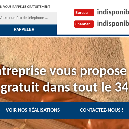
N VOUS RAPPELLE GRATUITEMENT
indisponib
Bureau
indisponib
Chantier
treprise vous propose
gratuit dans tout le 34
VOIR NOS RÉALISATIONS
CONTACTEZ-NOUS !