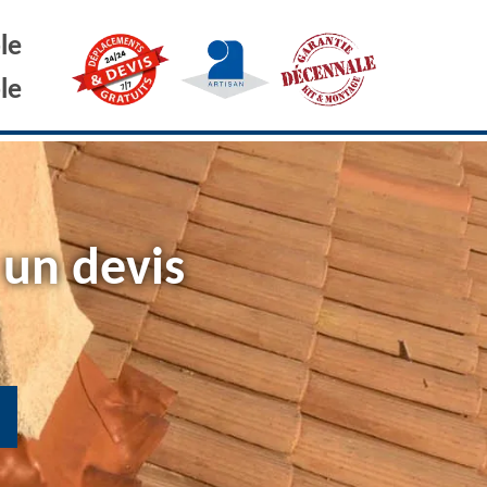
le
le
 un devis