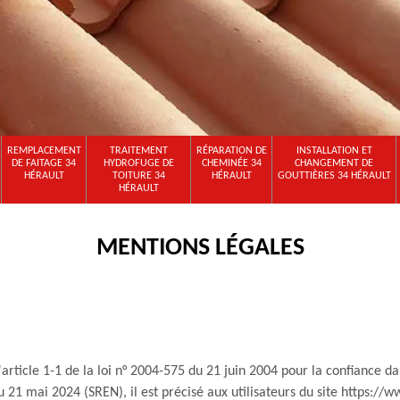
REMPLACEMENT
TRAITEMENT
RÉPARATION DE
INSTALLATION ET
DE FAITAGE 34
HYDROFUGE DE
CHEMINÉE 34
CHANGEMENT DE
HÉRAULT
TOITURE 34
HÉRAULT
GOUTTIÈRES 34 HÉRAULT
HÉRAULT
MENTIONS LÉGALES
'article 1-1 de la loi n° 2004-575 du 21 juin 2004 pour la confiance
 21 mai 2024 (SREN), il est précisé aux utilisateurs du site https://ww