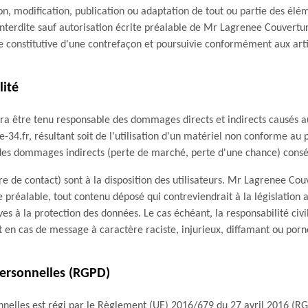
n, modification, publication ou adaptation de tout ou partie des éléme
interdite sauf autorisation écrite préalable de Mr Lagrenee Couvertu
constitutive d'une contrefaçon et poursuivie conformément aux arti
lité
 être tenu responsable des dommages directs et indirects causés au m
e-34.fr, résultant soit de l'utilisation d'un matériel non conforme au p
des dommages indirects (perte de marché, perte d'une chance) consécu
re de contact) sont à la disposition des utilisateurs. Mr Lagrenee Cou
préalable, tout contenu déposé qui contreviendrait à la législation 
ives à la protection des données. Le cas échéant, la responsabilité civi
n cas de message à caractère raciste, injurieux, diffamant ou porno
ersonnelles (RGPD)
nelles est régi par le Règlement (UE) 2016/679 du 27 avril 2016 (RGP