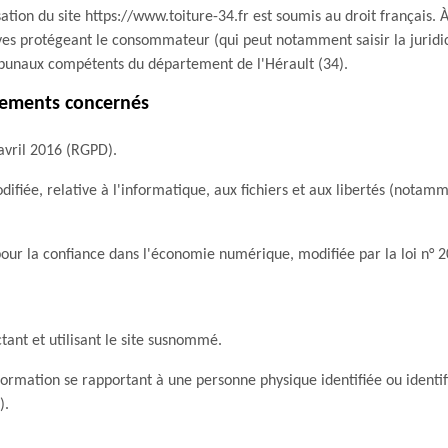
lisation du site https://www.toiture-34.fr est soumis au droit français.
ves protégeant le consommateur (qui peut notamment saisir la juridic
ibunaux compétents du département de l'Hérault (34).
glements concernés
vril 2016 (RGPD).
difiée, relative à l'informatique, aux fichiers et aux libertés (notam
pour la confiance dans l'économie numérique, modifiée par la loi n°
tant et utilisant le site susnommé.
formation se rapportant à une personne physique identifiée ou identi
).