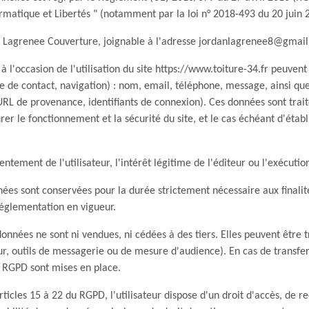
ormatique et Libertés " (notamment par la loi n° 2018-493 du 20 juin 
 Lagrenee Couverture, joignable à l'adresse jordanlagrenee8@gmai
 à l'occasion de l'utilisation du site https://www.toiture-34.fr peuvent
aire de contact, navigation) : nom, email, téléphone, message, ainsi q
 URL de provenance, identifiants de connexion). Ces données sont trai
er le fonctionnement et la sécurité du site, et le cas échéant d'établi
sentement de l'utilisateur, l'intérêt légitime de l'éditeur ou l'exécut
nées sont conservées pour la durée strictement nécessaire aux finalit
églementation en vigueur.
données ne sont ni vendues, ni cédées à des tiers. Elles peuvent être t
ur, outils de messagerie ou de mesure d'audience). En cas de transfe
 RGPD sont mises en place.
cles 15 à 22 du RGPD, l'utilisateur dispose d'un droit d'accès, de re