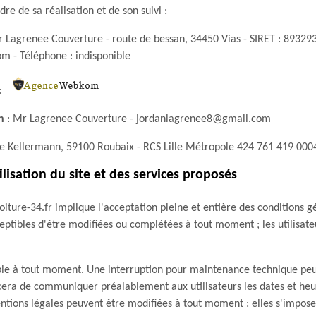
dre de sa réalisation et de son suivi :
 Lagrenee Couverture - route de bessan, 34450 Vias - SIRET : 893293
 - Téléphone : indisponible
:
n
: Mr Lagrenee Couverture - jordanlagrenee8@gmail.com
e Kellermann, 59100 Roubaix - RCS Lille Métropole 424 761 419 0004
lisation du site et des services proposés
toiture-34.fr implique l'acceptation pleine et entière des conditions gé
ceptibles d'être modifiées ou complétées à tout moment ; les utilisateu
ble à tout moment. Une interruption pour maintenance technique peu
era de communiquer préalablement aux utilisateurs les dates et heure
tions légales peuvent être modifiées à tout moment : elles s'imposent 