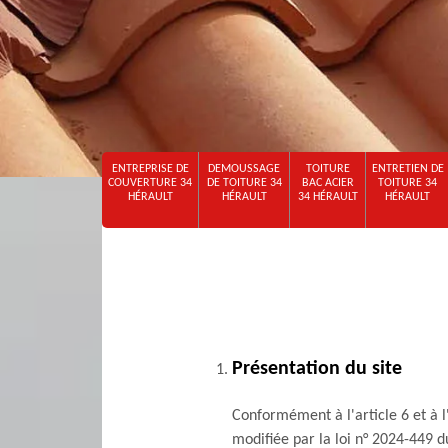
ENTREPRISE DE
DEMOUSSAGE
TOITURE
ENTRETIEN DE
COUVERTURE 34
DE TOITURE 34
BAC ACIER
TOITURE 34
HÉRAULT
HÉRAULT
34 HÉRAULT
HÉRAULT
Présentation du site
Conformément à l'article 6 et à l
modifiée par la loi n° 2024-449 du