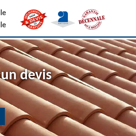
le
le
 un devis