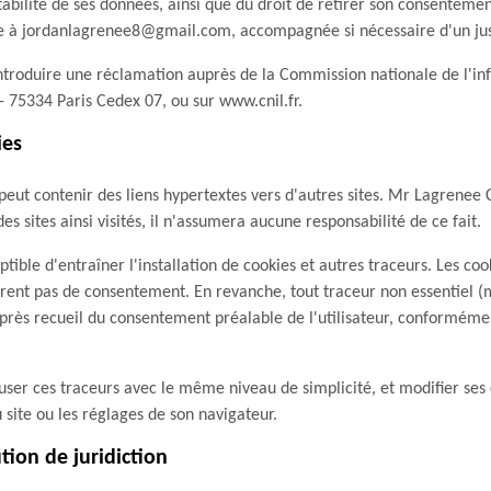
rtabilité de ses données, ainsi que du droit de retirer son consenteme
à jordanlagrenee8@gmail.com, accompagnée si nécessaire d'un justif
 introduire une réclamation auprès de la Commission nationale de l'inf
- 75334 Paris Cedex 07, ou sur www.cnil.fr.
ies
 peut contenir des liens hypertextes vers d'autres sites. Mr Lagrenee
des sites ainsi visités, il n'assumera aucune responsabilité de ce fait.
eptible d'entraîner l'installation de cookies et autres traceurs. Les c
rent pas de consentement. En revanche, tout traceur non essentiel 
'après recueil du consentement préalable de l'utilisateur, conformémen
fuser ces traceurs avec le même niveau de simplicité, et modifier ses
site ou les réglages de son navigateur.
ution de juridiction