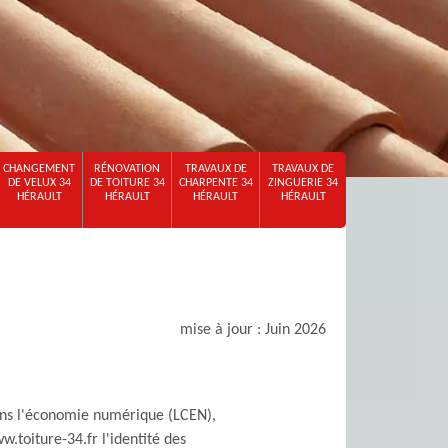
CHANGEMENT
RÉNOVATION
TRAVAUX DE
TRAVAUX DE
DE VELUX 34
DE TOITURE 34
CHARPENTE 34
ZINGUERIE 34
HÉRAULT
HÉRAULT
HÉRAULT
HÉRAULT
mise à jour : Juin 2026
 dans l'économie numérique (LCEN),
w.toiture-34.fr l'identité des