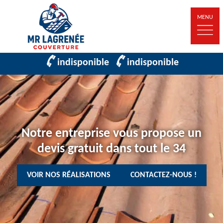
MENU
indisponible
indisponible
Notre entreprise vous propose un
devis gratuit dans tout le 34
VOIR NOS RÉALISATIONS
CONTACTEZ-NOUS !