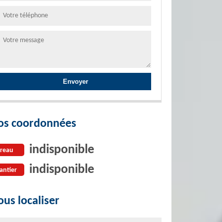
os coordonnées
indisponible
reau
indisponible
antier
us localiser