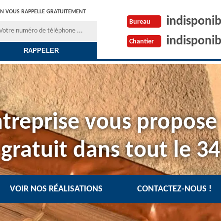
N VOUS RAPPELLE GRATUITEMENT
indisponib
Bureau
indisponib
Chantier
treprise vous propose
gratuit dans tout le 34
VOIR NOS RÉALISATIONS
CONTACTEZ-NOUS !