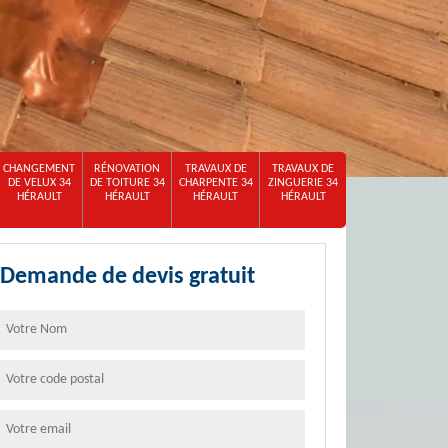
CHANGEMENT
RÉNOVATION
TRAVAUX DE
TRAVAUX DE
DE VELUX 34
DE TOITURE 34
CHARPENTE 34
ZINGUERIE 34
HÉRAULT
HÉRAULT
HÉRAULT
HÉRAULT
Demande de devis gratuit