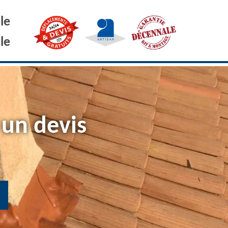
le
le
 un devis