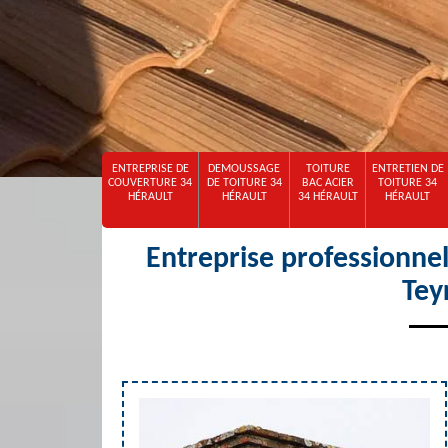
ENTREPRISE DE
DEMOUSSAGE
TOITURE
ENTRETIEN DE
COUVERTURE 34
DE TOITURE 34
BAC ACIER
TOITURE 34
HÉRAULT
HÉRAULT
34 HÉRAULT
HÉRAULT
Entreprise professionne
Tey