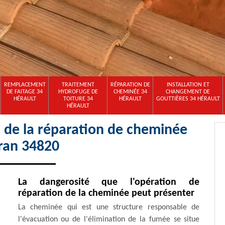
REMPLACEMENT
TRAITEMENT
RÉPARATION DE
INSTALLATION ET
DE FAITAGE 34
HYDROFUGE DE
CHEMINÉE 34
CHANGEMENT DE
HÉRAULT
TOITURE 34
HÉRAULT
GOUTTIÈRES 34 HÉRAULT
HÉRAULT
l de la réparation de cheminée
ran 34820
La dangerosité que l'opération de
réparation de la cheminée peut présenter
La cheminée qui est une structure responsable de
l'évacuation ou de l'élimination de la fumée se situe