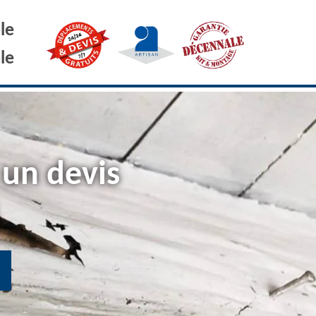
le
le
 un devis