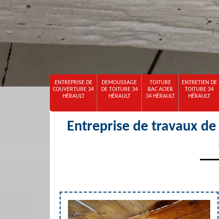
ENTREPRISE DE
DEMOUSSAGE
TOITURE
ENTRETIEN DE
COUVERTURE 34
DE TOITURE 34
BAC ACIER
TOITURE 34
HÉRAULT
HÉRAULT
34 HÉRAULT
HÉRAULT
Entreprise de travaux de