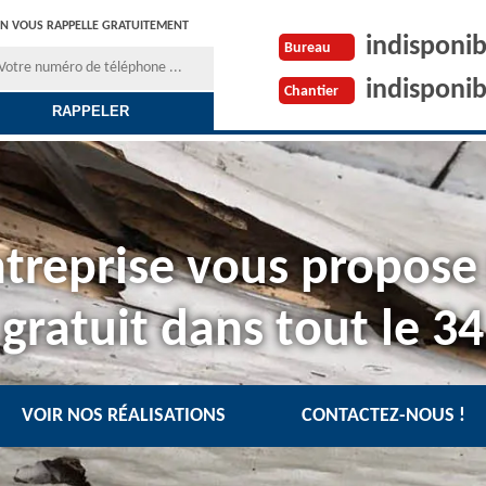
N VOUS RAPPELLE GRATUITEMENT
indisponib
Bureau
indisponib
Chantier
treprise vous propose
gratuit dans tout le 34
VOIR NOS RÉALISATIONS
CONTACTEZ-NOUS !