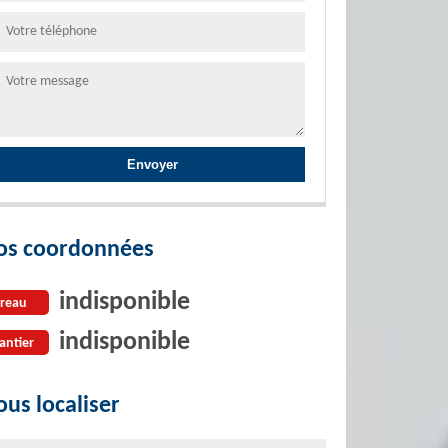
os coordonnées
indisponible
reau
indisponible
antier
us localiser