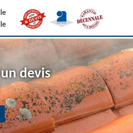
le
le
 un devis