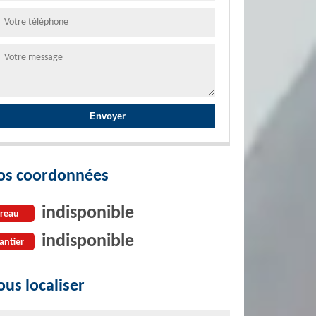
os coordonnées
indisponible
reau
indisponible
antier
us localiser