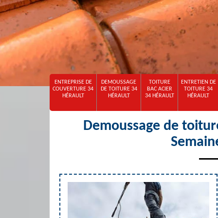
ENTREPRISE DE
DEMOUSSAGE
TOITURE
ENTRETIEN DE
COUVERTURE 34
DE TOITURE 34
BAC ACIER
TOITURE 34
HÉRAULT
HÉRAULT
34 HÉRAULT
HÉRAULT
Demoussage de toitur
Semain