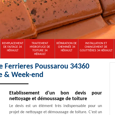
REMPLACEMENT
TRAITEMENT
RÉPARATION DE
INSTALLATION ET
DE FAITAGE 34
HYDROFUGE DE
CHEMINÉE 34
CHANGEMENT DE
HÉRAULT
TOITURE 34
HÉRAULT
GOUTTIÈRES 34 HÉRAULT
HÉRAULT
e Ferrieres Poussarou 34360
e & Week-end
Etablissement d’un bon devis pour
nettoyage et démoussage de toiture
Le devis est un élément très indispensable pour un
projet de nettoyage et démoussage de toiture. C’est un