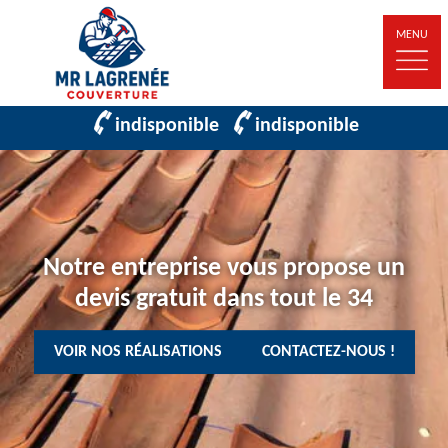
MENU
indisponible
indisponible
Notre entreprise vous propose un
devis gratuit dans tout le 34
VOIR NOS RÉALISATIONS
CONTACTEZ-NOUS !