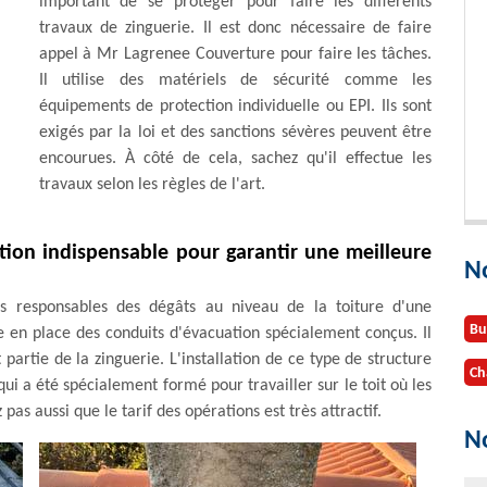
important de se protéger pour faire les différents
travaux de zinguerie. Il est donc nécessaire de faire
appel à Mr Lagrenee Couverture pour faire les tâches.
Il utilise des matériels de sécurité comme les
équipements de protection individuelle ou EPI. Ils sont
exigés par la loi et des sanctions sévères peuvent être
encourues. À côté de cela, sachez qu'il effectue les
travaux selon les règles de l'art.
ation indispensable pour garantir une meilleure
N
es responsables des dégâts au niveau de la toiture d'une
Bu
tre en place des conduits d'évacuation spécialement conçus. Il
 partie de la zinguerie. L'installation de ce type de structure
Ch
i a été spécialement formé pour travailler sur le toit où les
z pas aussi que le tarif des opérations est très attractif.
No