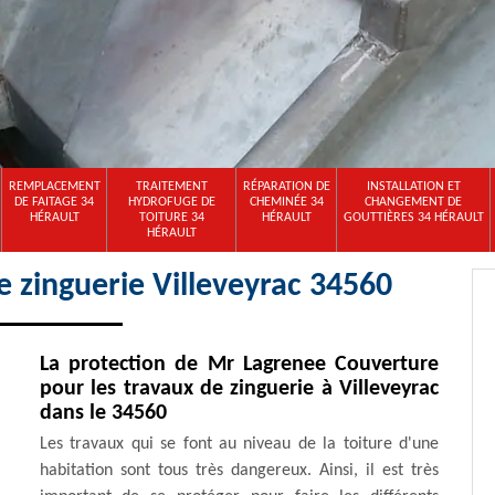
REMPLACEMENT
TRAITEMENT
RÉPARATION DE
INSTALLATION ET
DE FAITAGE 34
HYDROFUGE DE
CHEMINÉE 34
CHANGEMENT DE
HÉRAULT
TOITURE 34
HÉRAULT
GOUTTIÈRES 34 HÉRAULT
HÉRAULT
e zinguerie Villeveyrac 34560
La protection de Mr Lagrenee Couverture
pour les travaux de zinguerie à Villeveyrac
dans le 34560
Les travaux qui se font au niveau de la toiture d'une
habitation sont tous très dangereux. Ainsi, il est très