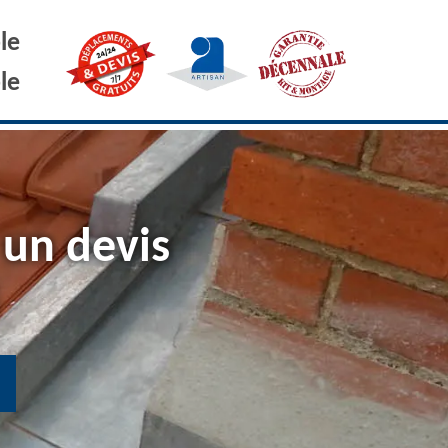
le
le
 un devis