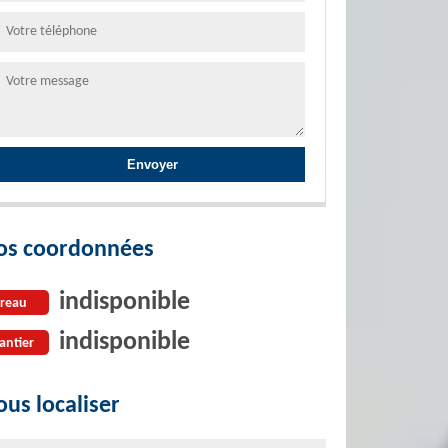
os coordonnées
indisponible
reau
indisponible
antier
us localiser