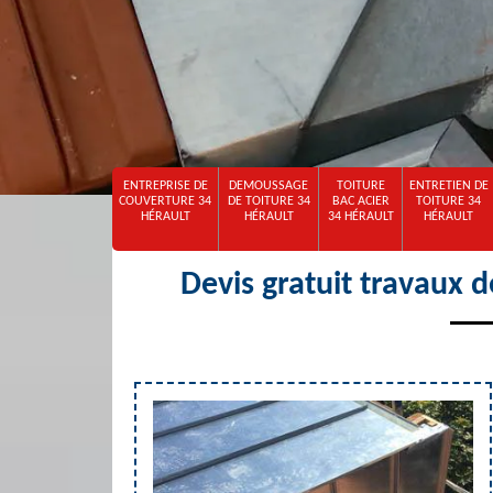
ENTREPRISE DE
DEMOUSSAGE
TOITURE
ENTRETIEN DE
COUVERTURE 34
DE TOITURE 34
BAC ACIER
TOITURE 34
HÉRAULT
HÉRAULT
34 HÉRAULT
HÉRAULT
Devis gratuit travaux d