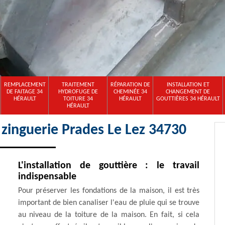
REMPLACEMENT
TRAITEMENT
RÉPARATION DE
INSTALLATION ET
DE FAITAGE 34
HYDROFUGE DE
CHEMINÉE 34
CHANGEMENT DE
HÉRAULT
TOITURE 34
HÉRAULT
GOUTTIÈRES 34 HÉRAULT
HÉRAULT
 zinguerie Prades Le Lez 34730
L'installation de gouttière : le travail
indispensable
Pour préserver les fondations de la maison, il est très
important de bien canaliser l'eau de pluie qui se trouve
au niveau de la toiture de la maison. En fait, si cela