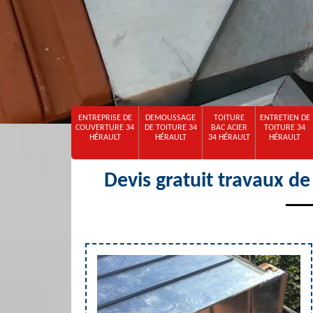
ENTREPRISE DE
DEMOUSSAGE
TOITURE
ENTRETIEN DE
COUVERTURE 34
DE TOITURE 34
BAC ACIER
TOITURE 34
HÉRAULT
HÉRAULT
34 HÉRAULT
HÉRAULT
Devis gratuit travaux de