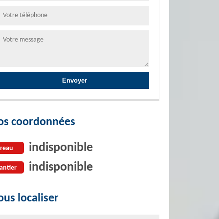
os coordonnées
indisponible
reau
indisponible
antier
us localiser