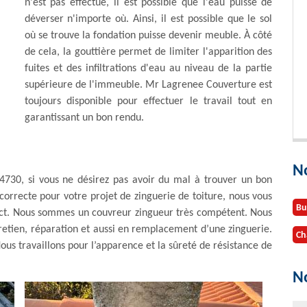
n'est pas effectué, il est possible que l'eau puisse de
déverser n'importe où. Ainsi, il est possible que le sol
où se trouve la fondation puisse devenir meuble. À côté
de cela, la gouttière permet de limiter l'apparition des
fuites et des infiltrations d'eau au niveau de la partie
supérieure de l'immeuble. Mr Lagrenee Couverture est
toujours disponible pour effectuer le travail tout en
garantissant un bon rendu.
N
4730, si vous ne désirez pas avoir du mal à trouver un bon
correcte pour votre projet de zinguerie de toiture, nous vous
Bu
tact. Nous sommes un couvreur zingueur très compétent. Nous
retien, réparation et aussi en remplacement d’une zinguerie.
Ch
ous travaillons pour l’apparence et la sûreté de résistance de
No