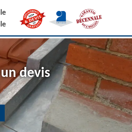
le
le
 un devis