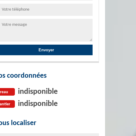
os coordonnées
indisponible
reau
indisponible
antier
us localiser