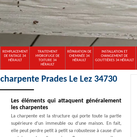
REMPLACEMENT
TRAITEMENT
RÉPARATION DE
INSTALLATION ET
DE FAITAGE 34
HYDROFUGE DE
CHEMINÉE 34
CHANGEMENT DE
HÉRAULT
TOITURE 34
HÉRAULT
GOUTTIÈRES 34 HÉRAULT
HÉRAULT
 charpente Prades Le Lez 34730
Les éléments qui attaquent généralement
les charpentes
La charpente est la structure qui porte toute la partie
supérieure d'un immeuble ou d'une maison. En fait,
elle peut perdre petit à petit sa robustesse à cause d'un