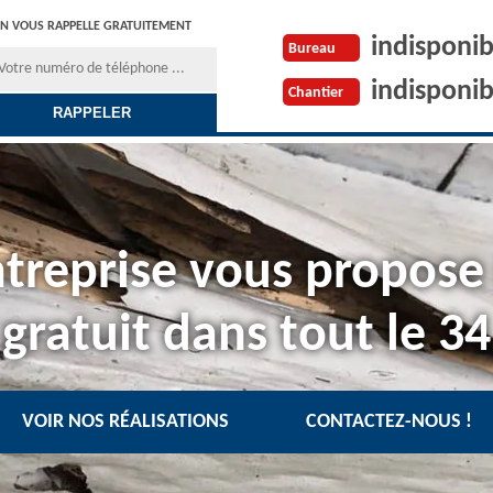
N VOUS RAPPELLE GRATUITEMENT
indisponib
Bureau
indisponib
Chantier
treprise vous propose
gratuit dans tout le 34
VOIR NOS RÉALISATIONS
CONTACTEZ-NOUS !