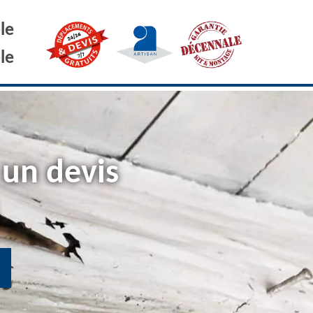
le
le
 un devis