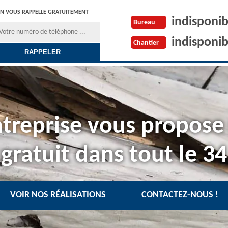
N VOUS RAPPELLE GRATUITEMENT
indisponib
Bureau
indisponib
Chantier
treprise vous propose
gratuit dans tout le 34
VOIR NOS RÉALISATIONS
CONTACTEZ-NOUS !