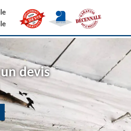
le
le
 un devis