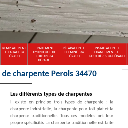
REMPLACEMENT
TRAITEMENT
RÉPARATION DE
INSTALLATION ET
DE FAITAGE 34
HYDROFUGE DE
CHEMINÉE 34
CHANGEMENT DE
HÉRAULT
TOITURE 34
HÉRAULT
GOUTTIÈRES 34 HÉRAULT
HÉRAULT
x de charpente Perols 34470
Les différents types de charpentes
Il existe en principe trois types de charpente : la
charpente industrielle, la charpente pour toit plat et la
charpente traditionnelle. Tous ces modèles ont leur
propre spécificité. La charpente traditionnelle est faite