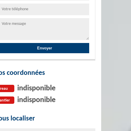
os coordonnées
indisponible
reau
indisponible
antier
us localiser