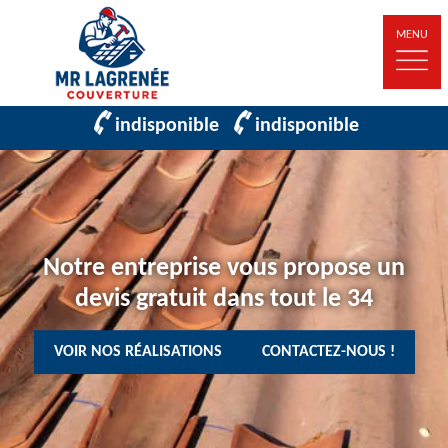
MENU
indisponible
indisponible
Notre entreprise vous propose un
devis gratuit dans tout le 34
VOIR NOS RÉALISATIONS
CONTACTEZ-NOUS !