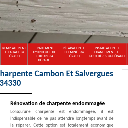
REMPLACEMENT
TRAITEMENT
RÉPARATION DE
INSTALLATION ET
DE FAITAGE 34
HYDROFUGE DE
CHEMINÉE 34
CHANGEMENT DE
HÉRAULT
TOITURE 34
HÉRAULT
GOUTTIÈRES 34 HÉRAULT
HÉRAULT
 charpente Cambon Et Salvergues
34330
Rénovation de charpente endommagée
Lorsqu’une charpente est endommagée, il est
indispensable de ne pas attendre longtemps avant de
la réparer. Cette option est totalement économique