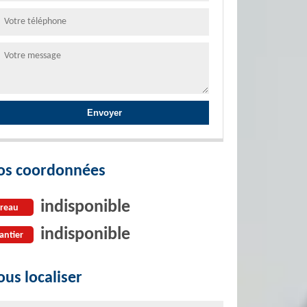
os coordonnées
indisponible
reau
indisponible
antier
us localiser