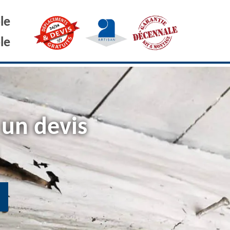
le
le
 un devis