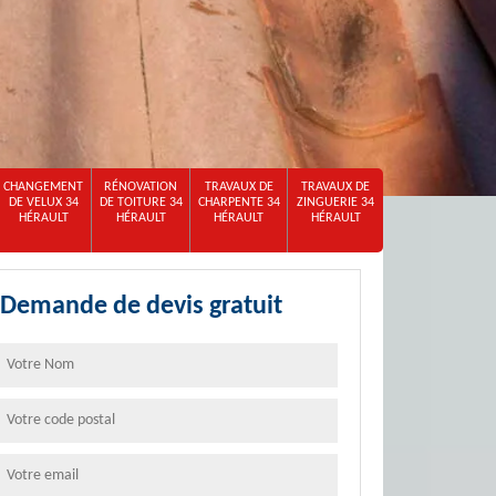
CHANGEMENT
RÉNOVATION
TRAVAUX DE
TRAVAUX DE
DE VELUX 34
DE TOITURE 34
CHARPENTE 34
ZINGUERIE 34
HÉRAULT
HÉRAULT
HÉRAULT
HÉRAULT
Demande de devis gratuit