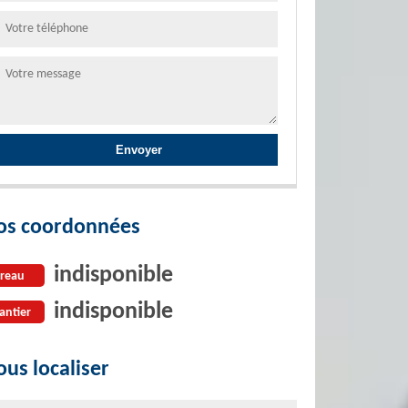
os coordonnées
indisponible
reau
indisponible
antier
us localiser