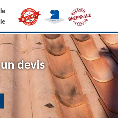
le
le
 un devis