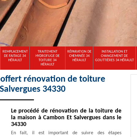
REMPLACEMENT
TRAITEMENT
RÉPARATION DE
INSTALLATION ET
DE FAITAGE 34
HYDROFUGE DE
CHEMINÉE 34
CHANGEMENT DE
HÉRAULT
TOITURE 34
HÉRAULT
GOUTTIÈRES 34 HÉRAULT
HÉRAULT
ffert rénovation de toiture
Salvergues 34330
Le procédé de rénovation de la toiture de
la maison à Cambon Et Salvergues dans le
34330
En fait, il est important de suivre des étapes