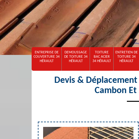
ENTREPRISE DE
DEMOUSSAGE
TOITURE
ENTRETIEN DE
COUVERTURE 34
DE TOITURE 34
BAC ACIER
TOITURE 34
HÉRAULT
HÉRAULT
34 HÉRAULT
HÉRAULT
Devis & Déplacement o
Cambon Et 