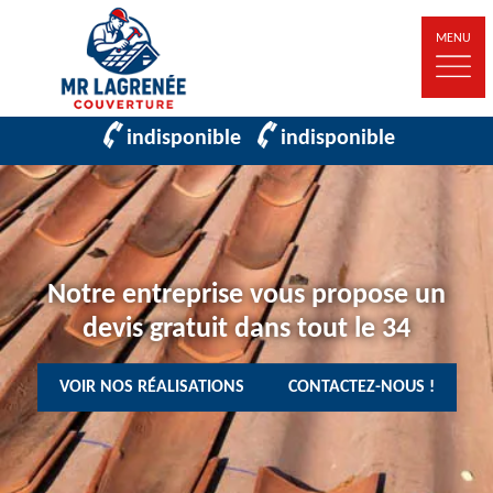
MENU
indisponible
indisponible
Notre entreprise vous propose un
devis gratuit dans tout le 34
VOIR NOS RÉALISATIONS
CONTACTEZ-NOUS !