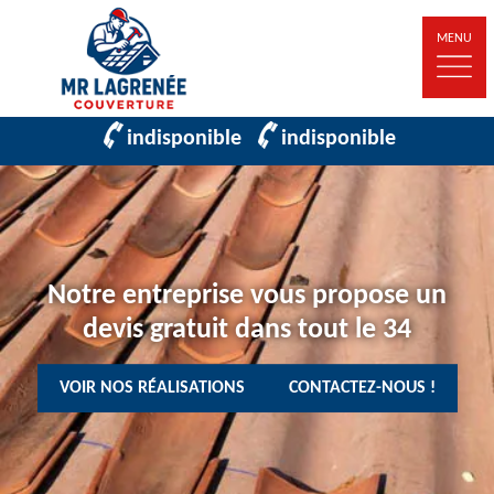
MENU
indisponible
indisponible
Notre entreprise vous propose un
devis gratuit dans tout le 34
VOIR NOS RÉALISATIONS
CONTACTEZ-NOUS !