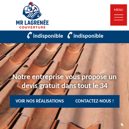
MENU
indisponible
indisponible
Notre entreprise vous propose un
devis gratuit dans tout le 34
VOIR NOS RÉALISATIONS
CONTACTEZ-NOUS !