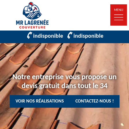
MENU
indisponible
indisponible
Notre entreprise vous propose un
devis gratuit dans tout le 34
VOIR NOS RÉALISATIONS
CONTACTEZ-NOUS !