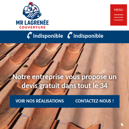
MENU
indisponible
indisponible
Notre entreprise vous propose un
devis gratuit dans tout le 34
VOIR NOS RÉALISATIONS
CONTACTEZ-NOUS !