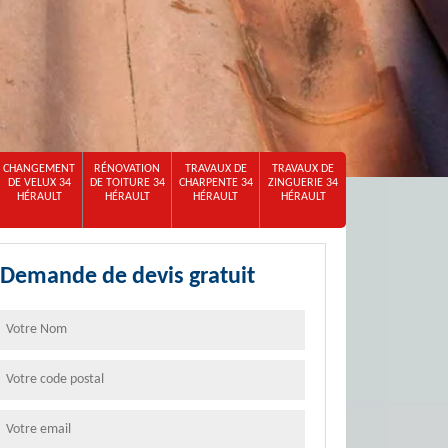
CHANGEMENT
RÉNOVATION
TRAVAUX DE
TRAVAUX DE
DE VELUX 34
DE TOITURE 34
CHARPENTE 34
ZINGUERIE 34
HÉRAULT
HÉRAULT
HÉRAULT
HÉRAULT
Demande de devis gratuit