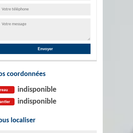
os coordonnées
indisponible
reau
indisponible
antier
us localiser