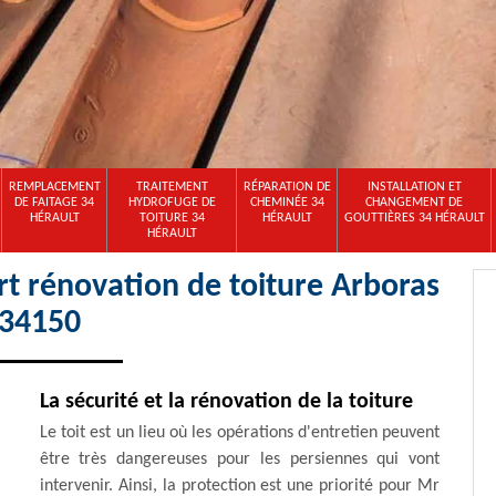
REMPLACEMENT
TRAITEMENT
RÉPARATION DE
INSTALLATION ET
DE FAITAGE 34
HYDROFUGE DE
CHEMINÉE 34
CHANGEMENT DE
HÉRAULT
TOITURE 34
HÉRAULT
GOUTTIÈRES 34 HÉRAULT
HÉRAULT
t rénovation de toiture Arboras
34150
La sécurité et la rénovation de la toiture
Le toit est un lieu où les opérations d'entretien peuvent
être très dangereuses pour les persiennes qui vont
intervenir. Ainsi, la protection est une priorité pour Mr