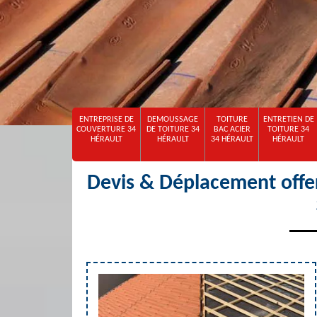
ENTREPRISE DE
DEMOUSSAGE
TOITURE
ENTRETIEN DE
COUVERTURE 34
DE TOITURE 34
BAC ACIER
TOITURE 34
HÉRAULT
HÉRAULT
34 HÉRAULT
HÉRAULT
Devis & Déplacement offer