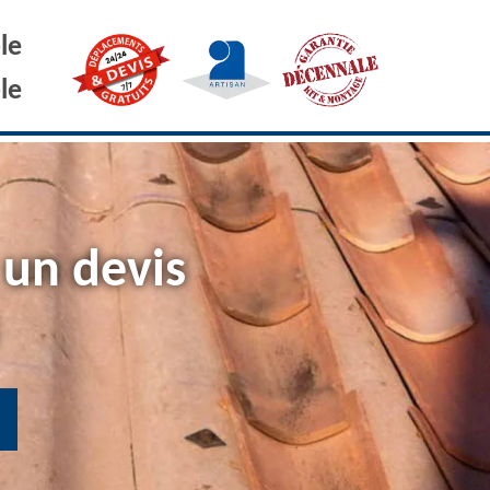
le
le
 un devis