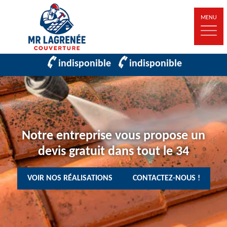
MENU
indisponible
indisponible
Notre entreprise vous propose un
devis gratuit dans tout le 34
VOIR NOS RÉALISATIONS
CONTACTEZ-NOUS !