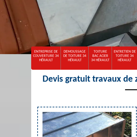
ENTREPRISE DE
DEMOUSSAGE
TOITURE
ENTRETIEN DE
COUVERTURE 34
DE TOITURE 34
BAC ACIER
TOITURE 34
HÉRAULT
HÉRAULT
34 HÉRAULT
HÉRAULT
Devis gratuit travaux de 