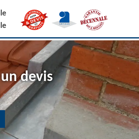
le
le
 un devis