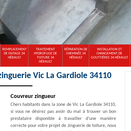
REMPLACEMENT
TRAITEMENT
RÉPARATION DE
INSTALLATION ET
DE FAITAGE 34
HYDROFUGE DE
CHEMINÉE 34
CHANGEMENT DE
HÉRAULT
TOITURE 34
HÉRAULT
GOUTTIÈRES 34 HÉRAULT
HÉRAULT
zinguerie Vic La Gardiole 34110
Couvreur zingueur
Chers habitants dans la zone de Vic La Gardiole 34110,
si vous ne désirez pas avoir du mal à trouver un bon
prestataire disponible à travailler d’une manière
correcte pour votre projet de zinguerie de toiture, nous