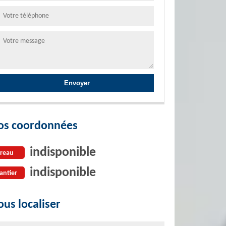
os coordonnées
indisponible
reau
indisponible
antier
us localiser