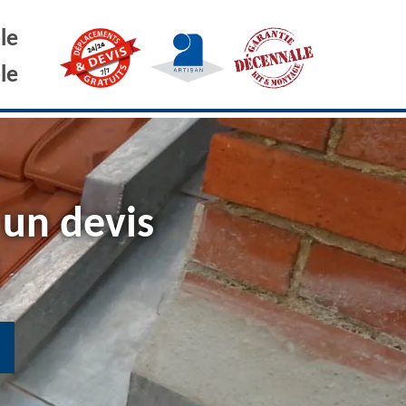
le
le
 un devis