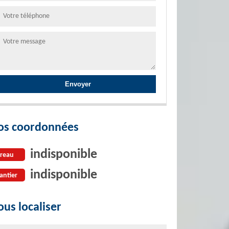
os coordonnées
indisponible
reau
indisponible
antier
us localiser