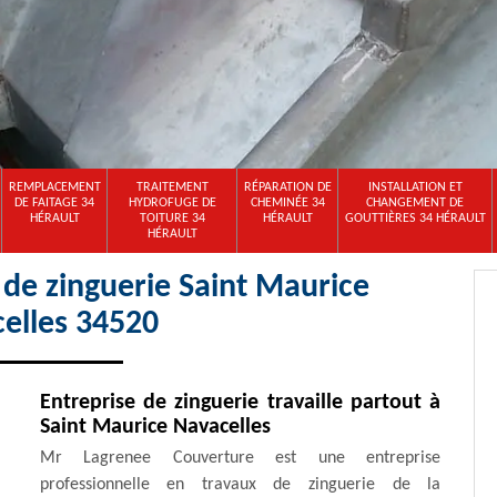
REMPLACEMENT
TRAITEMENT
RÉPARATION DE
INSTALLATION ET
DE FAITAGE 34
HYDROFUGE DE
CHEMINÉE 34
CHANGEMENT DE
HÉRAULT
TOITURE 34
HÉRAULT
GOUTTIÈRES 34 HÉRAULT
HÉRAULT
 de zinguerie Saint Maurice
elles 34520
Entreprise de zinguerie travaille partout à
Saint Maurice Navacelles
Mr Lagrenee Couverture est une entreprise
professionnelle en travaux de zinguerie de la