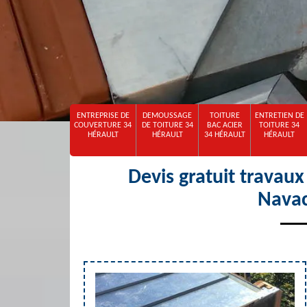
ENTREPRISE DE
DEMOUSSAGE
TOITURE
ENTRETIEN DE
COUVERTURE 34
DE TOITURE 34
BAC ACIER
TOITURE 34
HÉRAULT
HÉRAULT
34 HÉRAULT
HÉRAULT
Devis gratuit travaux
Navac