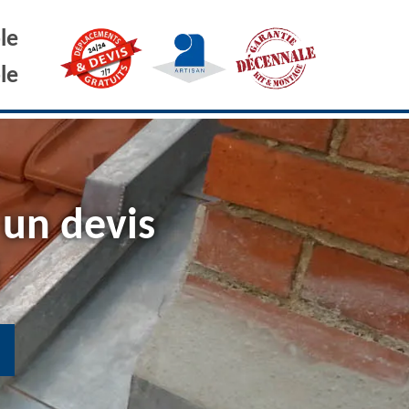
le
le
 un devis