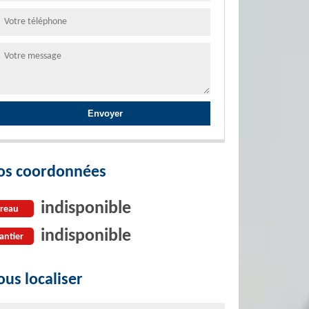
os coordonnées
indisponible
reau
indisponible
antier
us localiser