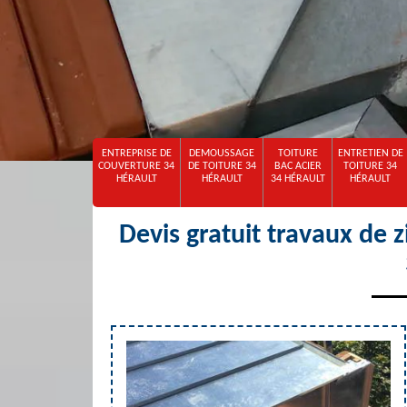
ENTREPRISE DE
DEMOUSSAGE
TOITURE
ENTRETIEN DE
COUVERTURE 34
DE TOITURE 34
BAC ACIER
TOITURE 34
HÉRAULT
HÉRAULT
34 HÉRAULT
HÉRAULT
Devis gratuit travaux de 