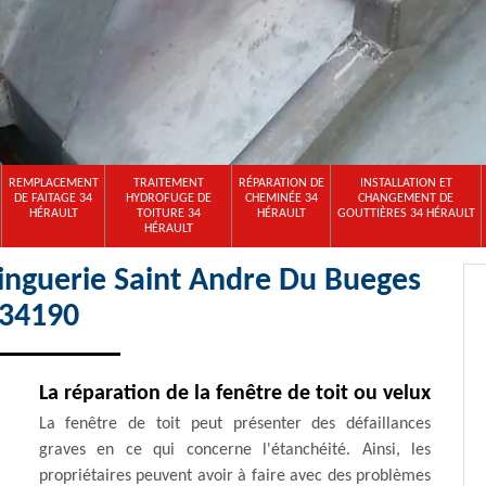
REMPLACEMENT
TRAITEMENT
RÉPARATION DE
INSTALLATION ET
DE FAITAGE 34
HYDROFUGE DE
CHEMINÉE 34
CHANGEMENT DE
HÉRAULT
TOITURE 34
HÉRAULT
GOUTTIÈRES 34 HÉRAULT
HÉRAULT
zinguerie Saint Andre Du Bueges
34190
La réparation de la fenêtre de toit ou velux
La fenêtre de toit peut présenter des défaillances
graves en ce qui concerne l'étanchéité. Ainsi, les
propriétaires peuvent avoir à faire avec des problèmes