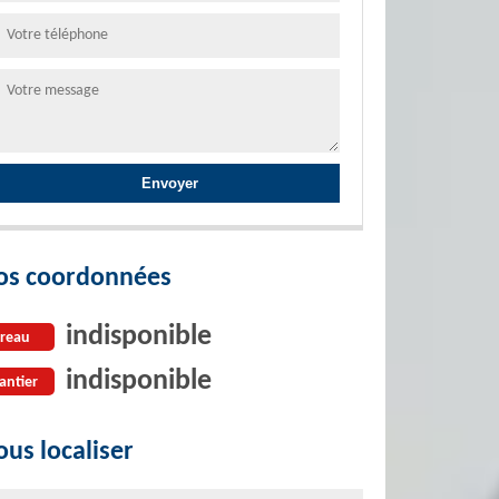
os coordonnées
indisponible
reau
indisponible
antier
us localiser