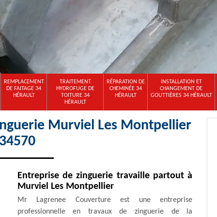
REMPLACEMENT
TRAITEMENT
RÉPARATION DE
INSTALLATION ET
DE FAITAGE 34
HYDROFUGE DE
CHEMINÉE 34
CHANGEMENT DE
HÉRAULT
TOITURE 34
HÉRAULT
GOUTTIÈRES 34 HÉRAULT
HÉRAULT
inguerie Murviel Les Montpellier
34570
Entreprise de zinguerie travaille partout à
Murviel Les Montpellier
Mr Lagrenee Couverture est une entreprise
professionnelle en travaux de zinguerie de la