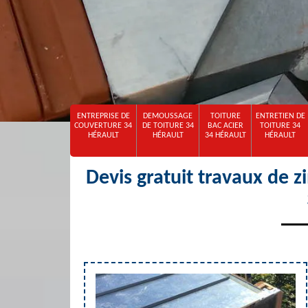
ENTREPRISE DE
DEMOUSSAGE
TOITURE
ENTRETIEN DE
COUVERTURE 34
DE TOITURE 34
BAC ACIER
TOITURE 34
HÉRAULT
HÉRAULT
34 HÉRAULT
HÉRAULT
Devis gratuit travaux de z