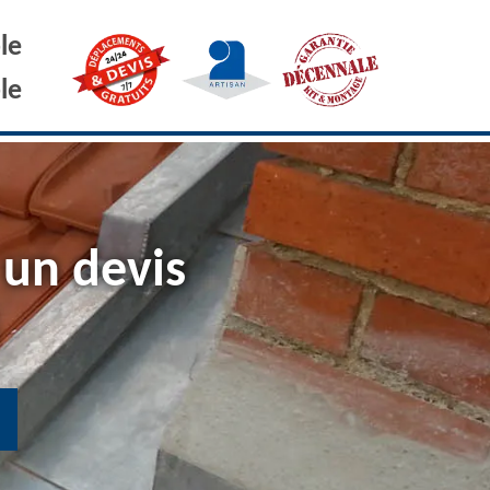
le
le
 un devis