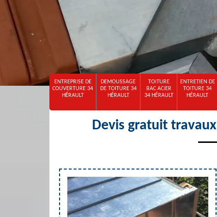
ENTREPRISE DE
DEMOUSSAGE
TOITURE
ENTRETIEN DE
COUVERTURE 34
DE TOITURE 34
BAC ACIER
TOITURE 34
HÉRAULT
HÉRAULT
34 HÉRAULT
HÉRAULT
Devis gratuit travau