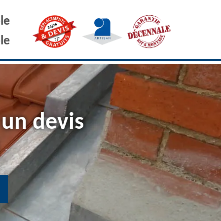
le
le
 un devis