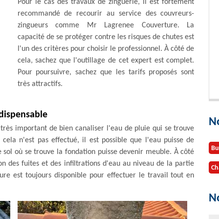
Pour le cas des travaux de zinguerie, il est fortement
recommandé de recourir au service des couvreurs-
zingueurs comme Mr Lagrenee Couverture. La
capacité de se protéger contre les risques de chutes est
l'un des critères pour choisir le professionnel. À côté de
cela, sachez que l'outillage de cet expert est complet.
Pour poursuivre, sachez que les tarifs proposés sont
très attractifs.
indispensable
N
 très important de bien canaliser l'eau de pluie qui se trouve
 cela n'est pas effectué, il est possible que l'eau puisse de
Bu
le sol où se trouve la fondation puisse devenir meuble. À côté
on des fuites et des infiltrations d'eau au niveau de la partie
Ch
e est toujours disponible pour effectuer le travail tout en
No