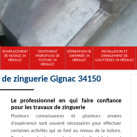
REMPLACEMENT
TRAITEMENT
RÉPARATION DE
INSTALLATION ET
DE FAITAGE 34
HYDROFUGE DE
CHEMINÉE 34
CHANGEMENT DE
HÉRAULT
TOITURE 34
HÉRAULT
GOUTTIÈRES 34 HÉRAULT
HÉRAULT
x de zinguerie Gignac 34150
Le professionnel en qui faire confiance
pour les travaux de zinguerie
Plusieurs connaissances et plusieurs années
d'expérience sont souvent nécessaires pour effectuer
certaines activités qui se font au niveau de la toiture.