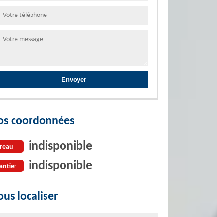
os coordonnées
indisponible
reau
indisponible
antier
us localiser