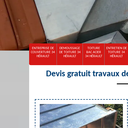
ENTREPRISE DE
DEMOUSSAGE
TOITURE
ENTRETIEN DE
COUVERTURE 34
DE TOITURE 34
BAC ACIER
TOITURE 34
HÉRAULT
HÉRAULT
34 HÉRAULT
HÉRAULT
Devis gratuit travaux d