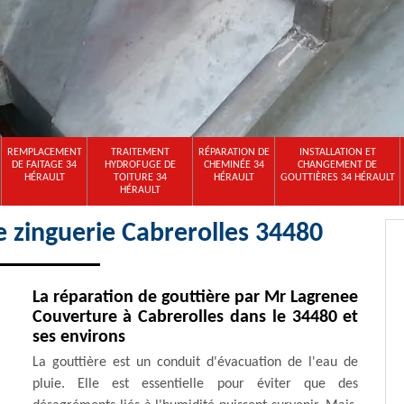
REMPLACEMENT
TRAITEMENT
RÉPARATION DE
INSTALLATION ET
DE FAITAGE 34
HYDROFUGE DE
CHEMINÉE 34
CHANGEMENT DE
HÉRAULT
TOITURE 34
HÉRAULT
GOUTTIÈRES 34 HÉRAULT
HÉRAULT
e zinguerie Cabrerolles 34480
La réparation de gouttière par Mr Lagrenee
Couverture à Cabrerolles dans le 34480 et
ses environs
La gouttière est un conduit d'évacuation de l'eau de
pluie. Elle est essentielle pour éviter que des