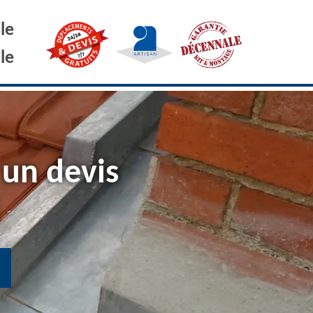
le
le
 un devis