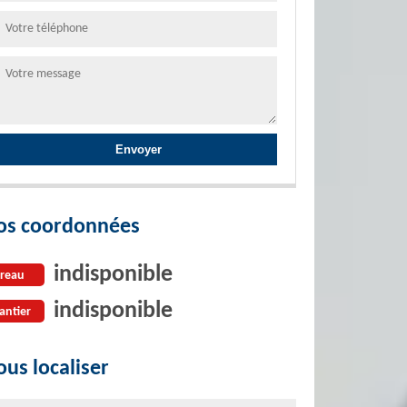
os coordonnées
indisponible
reau
indisponible
antier
us localiser