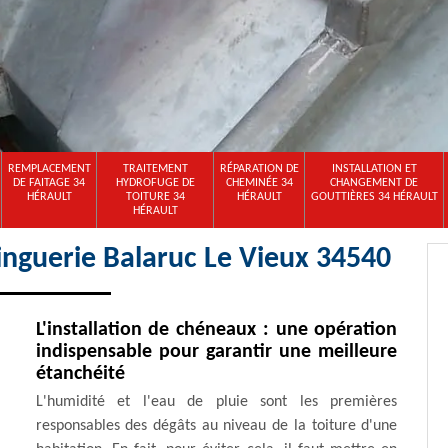
REMPLACEMENT
TRAITEMENT
RÉPARATION DE
INSTALLATION ET
DE FAITAGE 34
HYDROFUGE DE
CHEMINÉE 34
CHANGEMENT DE
HÉRAULT
TOITURE 34
HÉRAULT
GOUTTIÈRES 34 HÉRAULT
HÉRAULT
zinguerie Balaruc Le Vieux 34540
L'installation de chéneaux : une opération
indispensable pour garantir une meilleure
étanchéité
L'humidité et l'eau de pluie sont les premières
responsables des dégâts au niveau de la toiture d'une