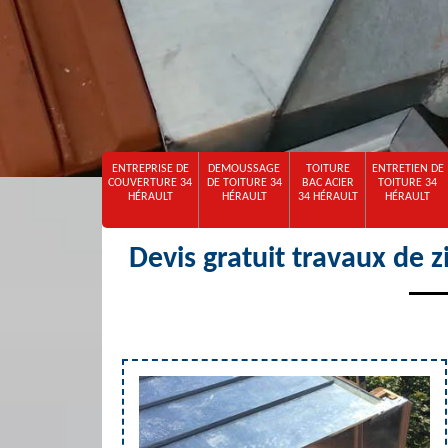
ENTREPRISE DE
DEMOUSSAGE
TOITURE
ENTRETIEN DE
COUVERTURE 34
DE TOITURE 34
BAC ACIER
TOITURE 34
HÉRAULT
HÉRAULT
34 HÉRAULT
HÉRAULT
Devis gratuit travaux de 