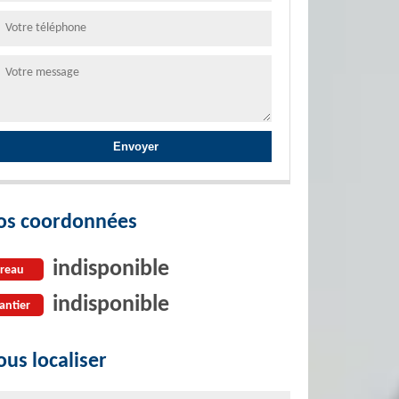
os coordonnées
indisponible
reau
indisponible
antier
us localiser