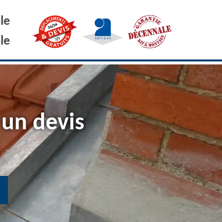
le
le
 un devis