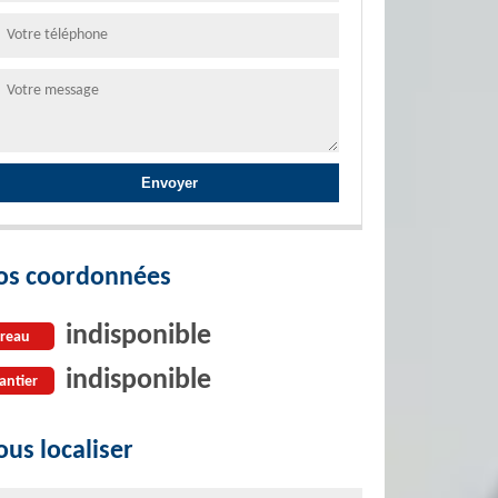
os coordonnées
indisponible
reau
indisponible
antier
us localiser