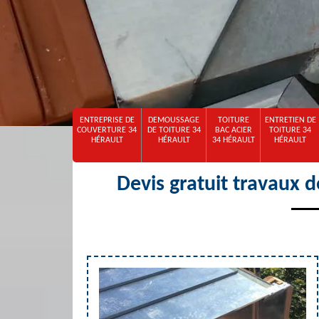
ENTREPRISE DE
DEMOUSSAGE
TOITURE
ENTRETIEN DE
COUVERTURE 34
DE TOITURE 34
BAC ACIER
TOITURE 34
HÉRAULT
HÉRAULT
34 HÉRAULT
HÉRAULT
Devis gratuit travaux d