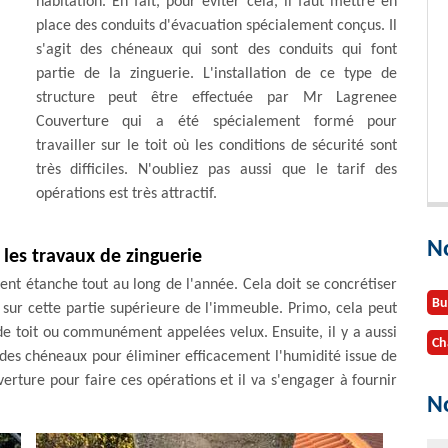
habitation. En fait, pour éviter cela, il faut mettre en
place des conduits d'évacuation spécialement conçus. Il
s'agit des chéneaux qui sont des conduits qui font
partie de la zinguerie. L'installation de ce type de
structure peut être effectuée par Mr Lagrenee
Couverture qui a été spécialement formé pour
travailler sur le toit où les conditions de sécurité sont
très difficiles. N'oubliez pas aussi que le tarif des
opérations est très attractif.
N
 les travaux de zinguerie
ent étanche tout au long de l'année. Cela doit se concrétiser
Bu
 sur cette partie supérieure de l'immeuble. Primo, cela peut
 de toit ou communément appelées velux. Ensuite, il y a aussi
Ch
t des chéneaux pour éliminer efficacement l'humidité issue de
verture pour faire ces opérations et il va s'engager à fournir
No