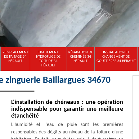
REMPLACEMENT
TRAITEMENT
RÉPARATION DE
INSTALLATION ET
DE FAITAGE 34
HYDROFUGE DE
CHEMINÉE 34
CHANGEMENT DE
HÉRAULT
TOITURE 34
HÉRAULT
GOUTTIÈRES 34 HÉRAULT
HÉRAULT
e zinguerie Baillargues 34670
L'installation de chéneaux : une opération
indispensable pour garantir une meilleure
étanchéité
L'humidité et l'eau de pluie sont les premières
responsables des dégâts au niveau de la toiture d'une