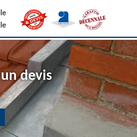
le
le
 un devis