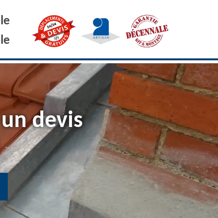
le
le
 un devis