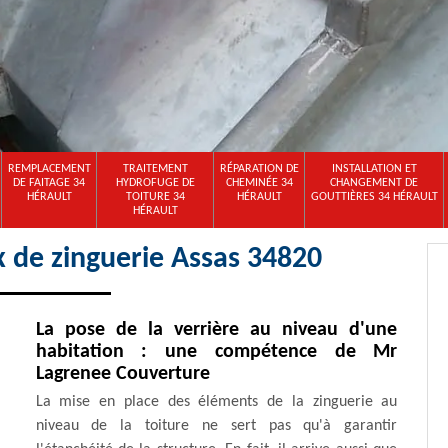
REMPLACEMENT
TRAITEMENT
RÉPARATION DE
INSTALLATION ET
DE FAITAGE 34
HYDROFUGE DE
CHEMINÉE 34
CHANGEMENT DE
HÉRAULT
TOITURE 34
HÉRAULT
GOUTTIÈRES 34 HÉRAULT
HÉRAULT
x de zinguerie Assas 34820
La pose de la verrière au niveau d'une
habitation : une compétence de Mr
Lagrenee Couverture
La mise en place des éléments de la zinguerie au
niveau de la toiture ne sert pas qu'à garantir