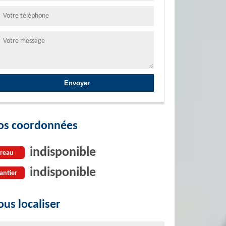
os coordonnées
indisponible
reau
indisponible
antier
us localiser