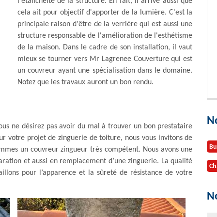
l'étanchéité de la structure. En fait, il arrive aussi que
cela ait pour objectif d'apporter de la lumière. C'est la
principale raison d'être de la verrière qui est aussi une
structure responsable de l'amélioration de l'esthétisme
de la maison. Dans le cadre de son installation, il vaut
mieux se tourner vers Mr Lagrenee Couverture qui est
un couvreur ayant une spécialisation dans le domaine.
Notez que les travaux auront un bon rendu.
N
ous ne désirez pas avoir du mal à trouver un bon prestataire
r votre projet de zinguerie de toiture, nous vous invitons de
Bu
sommes un couvreur zingueur très compétent. Nous avons une
aration et aussi en remplacement d’une zinguerie. La qualité
Ch
illons pour l’apparence et la sûreté de résistance de votre
No