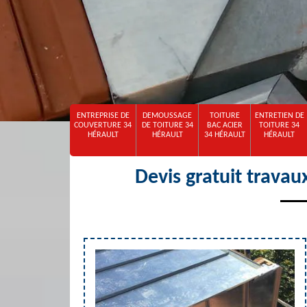
ENTREPRISE DE
DEMOUSSAGE
TOITURE
ENTRETIEN DE
COUVERTURE 34
DE TOITURE 34
BAC ACIER
TOITURE 34
HÉRAULT
HÉRAULT
34 HÉRAULT
HÉRAULT
Devis gratuit travau