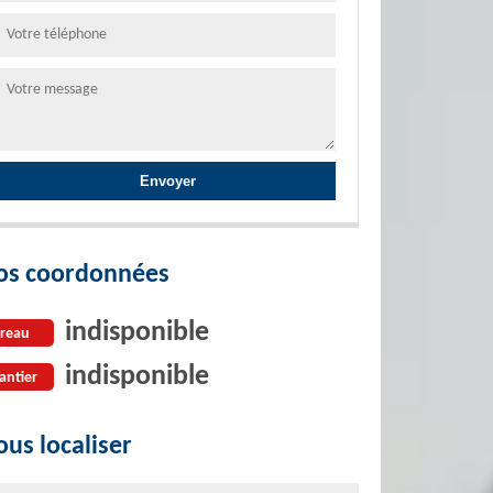
os coordonnées
indisponible
reau
indisponible
antier
us localiser