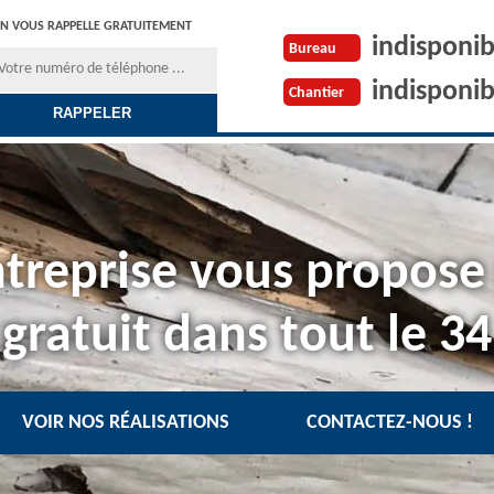
N VOUS RAPPELLE GRATUITEMENT
indisponib
Bureau
indisponib
Chantier
treprise vous propose
gratuit dans tout le 34
VOIR NOS RÉALISATIONS
CONTACTEZ-NOUS !