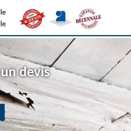
le
le
 un devis