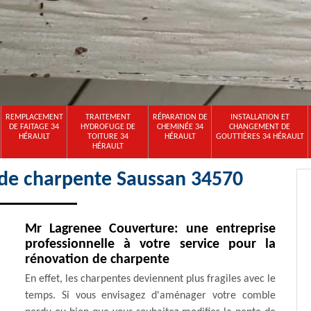
REMPLACEMENT
TRAITEMENT
RÉPARATION DE
INSTALLATION ET
DE FAITAGE 34
HYDROFUGE DE
CHEMINÉE 34
CHANGEMENT DE
HÉRAULT
TOITURE 34
HÉRAULT
GOUTTIÈRES 34 HÉRAULT
HÉRAULT
 de charpente Saussan 34570
Mr Lagrenee Couverture: une entreprise
professionnelle à votre service pour la
rénovation de charpente
En effet, les charpentes deviennent plus fragiles avec le
temps. Si vous envisagez d'aménager votre comble