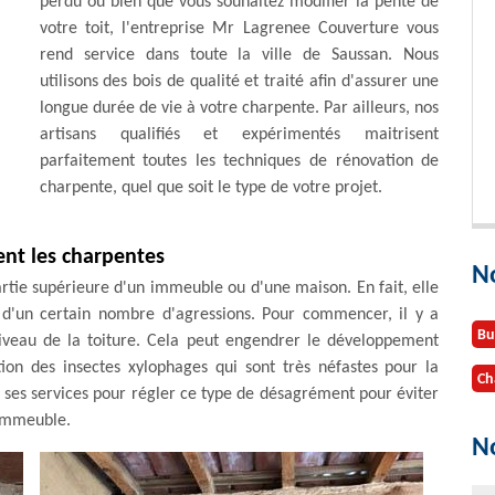
perdu ou bien que vous souhaitez modifier la pente de
votre toit, l'entreprise Mr Lagrenee Couverture vous
rend service dans toute la ville de Saussan. Nous
utilisons des bois de qualité et traité afin d'assurer une
longue durée de vie à votre charpente. Par ailleurs, nos
artisans qualifiés et expérimentés maitrisent
parfaitement toutes les techniques de rénovation de
charpente, quel que soit le type de votre projet.
nt les charpentes
N
artie supérieure d'un immeuble ou d'une maison. En fait, elle
e d'un certain nombre d'agressions. Pour commencer, il y a
Bu
 niveau de la toiture. Cela peut engendrer le développement
ation des insectes xylophages qui sont très néfastes pour la
Ch
ses services pour régler ce type de désagrément pour éviter
'immeuble.
No