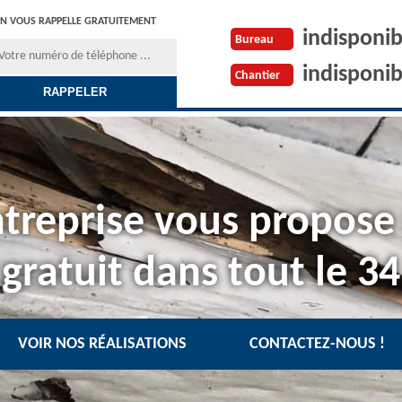
N VOUS RAPPELLE GRATUITEMENT
indisponib
Bureau
indisponib
Chantier
treprise vous propose
gratuit dans tout le 34
VOIR NOS RÉALISATIONS
CONTACTEZ-NOUS !