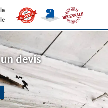
le
le
 un devis