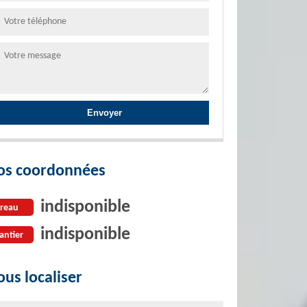
os coordonnées
indisponible
reau
indisponible
antier
us localiser