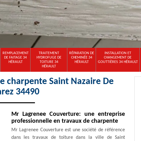
REMPLACEMENT
TRAITEMENT
RÉPARATION DE
INSTALLATION ET
DE FAITAGE 34
HYDROFUGE DE
CHEMINÉE 34
CHANGEMENT DE
HÉRAULT
TOITURE 34
HÉRAULT
GOUTTIÈRES 34 HÉRAULT
HÉRAULT
de charpente Saint Nazaire De
arez 34490
Mr Lagrenee Couverture: une entreprise
professionnelle en travaux de charpente
Mr Lagrenee Couverture est une société de référence
dans les travaux de toiture dans la ville de Saint