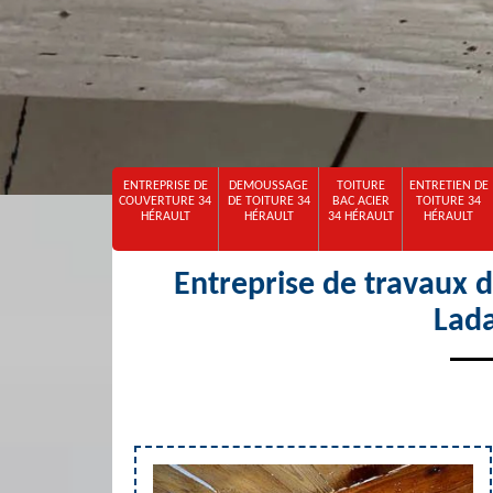
ENTREPRISE DE
DEMOUSSAGE
TOITURE
ENTRETIEN DE
COUVERTURE 34
DE TOITURE 34
BAC ACIER
TOITURE 34
HÉRAULT
HÉRAULT
34 HÉRAULT
HÉRAULT
Entreprise de travaux 
Lad