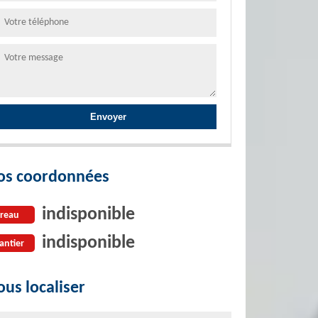
os coordonnées
indisponible
reau
indisponible
antier
us localiser