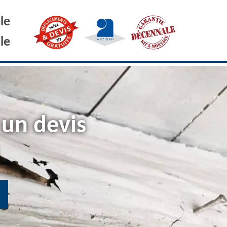
le
le
 un devis