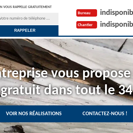
N VOUS RAPPELLE GRATUITEMENT
indisponib
Bureau
indisponib
Chantier
treprise vous propose
gratuit dans tout le 34
VOIR NOS RÉALISATIONS
CONTACTEZ-NOUS !