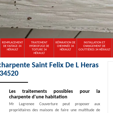
REMPLACEMENT
TRAITEMENT
RÉPARATION DE
INSTALLATION ET
DE FAITAGE 34
HYDROFUGE DE
CHEMINÉE 34
CHANGEMENT DE
HÉRAULT
TOITURE 34
HÉRAULT
GOUTTIÈRES 34 HÉRAULT
HÉRAULT
charpente Saint Felix De L Heras
34520
Les traitements possibles pour la
charpente d'une habitation
Mr Lagrenee Couverture peut proposer aux
propriétaires des maisons de faire une multitude de