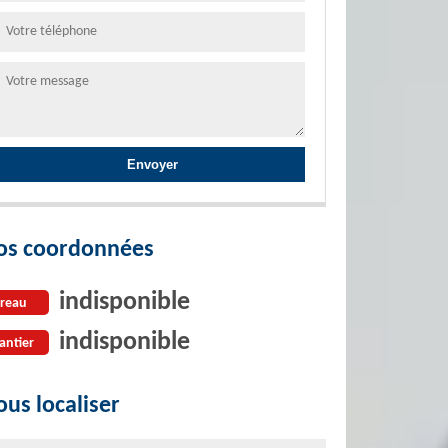
os coordonnées
indisponible
reau
indisponible
antier
us localiser