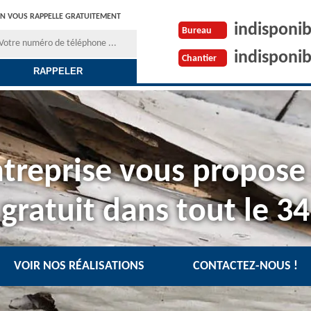
N VOUS RAPPELLE GRATUITEMENT
indisponib
Bureau
indisponib
Chantier
treprise vous propose
gratuit dans tout le 34
VOIR NOS RÉALISATIONS
CONTACTEZ-NOUS !