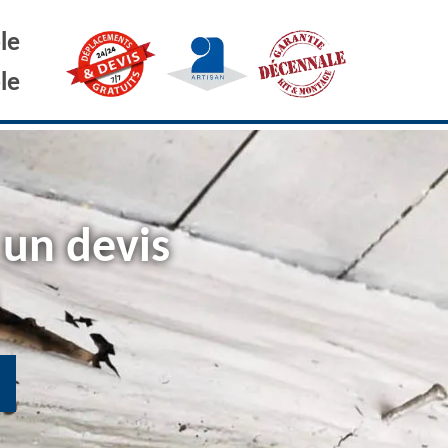
le
le
 un devis