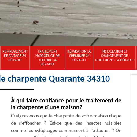
REMPLACEMENT
TRAITEMENT
RÉPARATION DE
INSTALLATION ET
DE FAITAGE 34
HYDROFUGE DE
CHEMINÉE 34
CHANGEMENT DE
HÉRAULT
TOITURE 34
HÉRAULT
GOUTTIÈRES 34 HÉRAULT
HÉRAULT
 de charpente Quarante 34310
À qui faire confiance pour le traitement de
la charpente d'une maison?
Craignez-vous que la charpente de votre maison risque
de s'effondrer ? Est-ce que des insectes nuisibles
comme les xylophages commencent à l'attaquer ? On