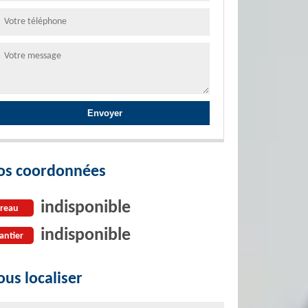
os coordonnées
indisponible
reau
indisponible
antier
us localiser