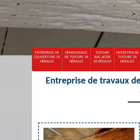
ENTREPRISE DE
DEMOUSSAGE
TOITURE
ENTRETIEN DE
COUVERTURE 34
DE TOITURE 34
BAC ACIER
TOITURE 34
HÉRAULT
HÉRAULT
34 HÉRAULT
HÉRAULT
Entreprise de travaux d