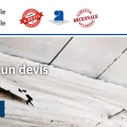
le
le
 un devis