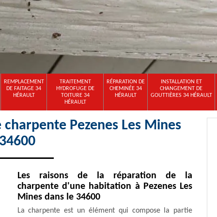
REMPLACEMENT
TRAITEMENT
RÉPARATION DE
INSTALLATION ET
DE FAITAGE 34
HYDROFUGE DE
CHEMINÉE 34
CHANGEMENT DE
HÉRAULT
TOITURE 34
HÉRAULT
GOUTTIÈRES 34 HÉRAULT
HÉRAULT
e charpente Pezenes Les Mines
34600
Les raisons de la réparation de la
charpente d'une habitation à Pezenes Les
Mines dans le 34600
La charpente est un élément qui compose la partie