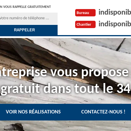
N VOUS RAPPELLE GRATUITEMENT
indisponib
Bureau
indisponib
Chantier
treprise vous propose
gratuit dans tout le 34
VOIR NOS RÉALISATIONS
CONTACTEZ-NOUS !