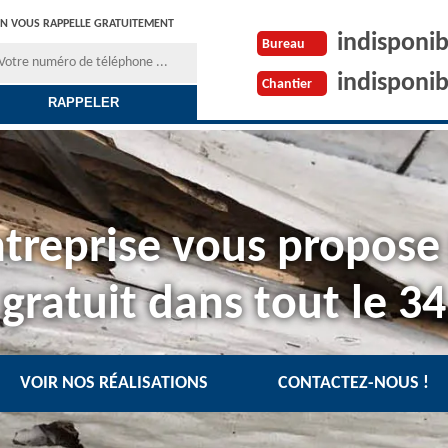
N VOUS RAPPELLE GRATUITEMENT
indisponib
Bureau
indisponib
Chantier
treprise vous propose
gratuit dans tout le 34
VOIR NOS RÉALISATIONS
CONTACTEZ-NOUS !