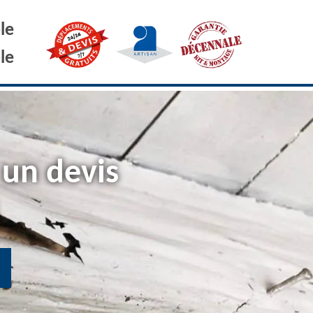
le
le
 un devis