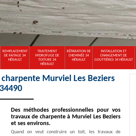
REMPLACEMENT
TRAITEMENT
RÉPARATION DE
INSTALLATION ET
DE FAITAGE 34
HYDROFUGE DE
CHEMINÉE 34
CHANGEMENT DE
HÉRAULT
TOITURE 34
HÉRAULT
GOUTTIÈRES 34 HÉRAULT
HÉRAULT
 charpente Murviel Les Beziers
34490
Des méthodes professionnelles pour vos
travaux de charpente à Murviel Les Beziers
et ses environs.
Quand on veut construire un toit, les travaux de