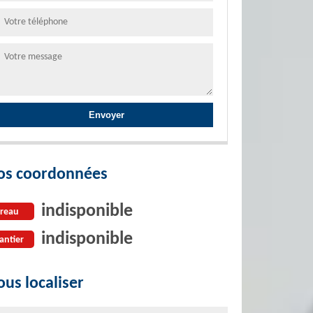
os coordonnées
indisponible
reau
indisponible
antier
us localiser