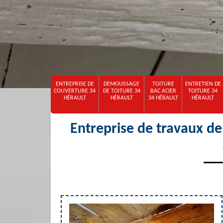
ENTREPRISE DE
DEMOUSSAGE
TOITURE
ENTRETIEN DE
COUVERTURE 34
DE TOITURE 34
BAC ACIER
TOITURE 34
HÉRAULT
HÉRAULT
34 HÉRAULT
HÉRAULT
Entreprise de travaux de