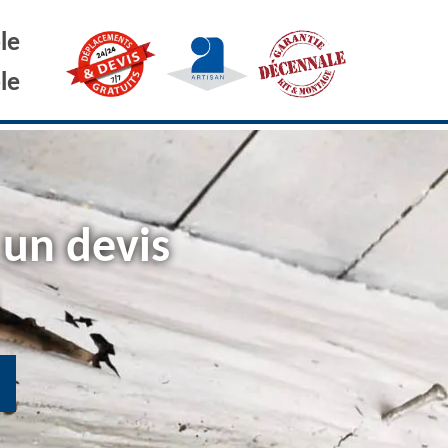
le
le
 un devis