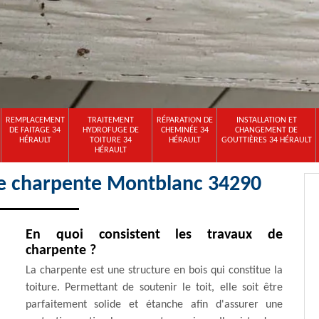
REMPLACEMENT
TRAITEMENT
RÉPARATION DE
INSTALLATION ET
DE FAITAGE 34
HYDROFUGE DE
CHEMINÉE 34
CHANGEMENT DE
HÉRAULT
TOITURE 34
HÉRAULT
GOUTTIÈRES 34 HÉRAULT
HÉRAULT
de charpente Montblanc 34290
En quoi consistent les travaux de
charpente ?
La charpente est une structure en bois qui constitue la
toiture. Permettant de soutenir le toit, elle soit être
parfaitement solide et étanche afin d'assurer une