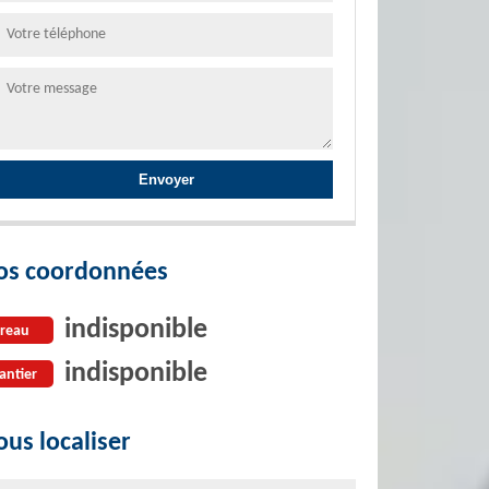
os coordonnées
indisponible
reau
indisponible
antier
us localiser