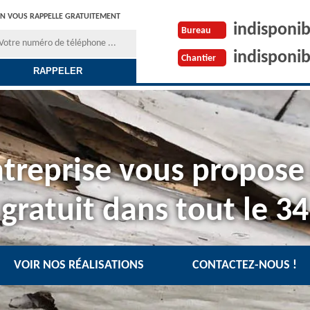
N VOUS RAPPELLE GRATUITEMENT
indisponib
Bureau
indisponib
Chantier
treprise vous propose
gratuit dans tout le 34
VOIR NOS RÉALISATIONS
CONTACTEZ-NOUS !