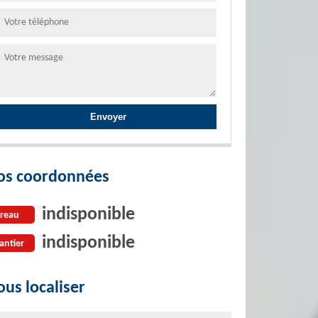
os coordonnées
indisponible
reau
indisponible
antier
us localiser