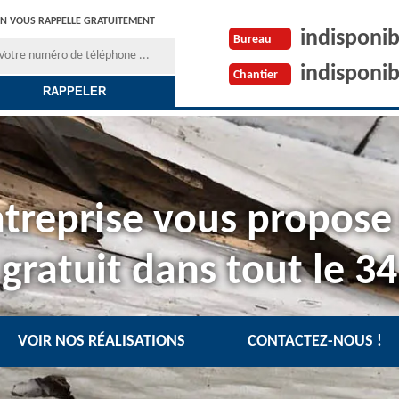
N VOUS RAPPELLE GRATUITEMENT
indisponib
Bureau
indisponib
Chantier
treprise vous propose
gratuit dans tout le 34
VOIR NOS RÉALISATIONS
CONTACTEZ-NOUS !