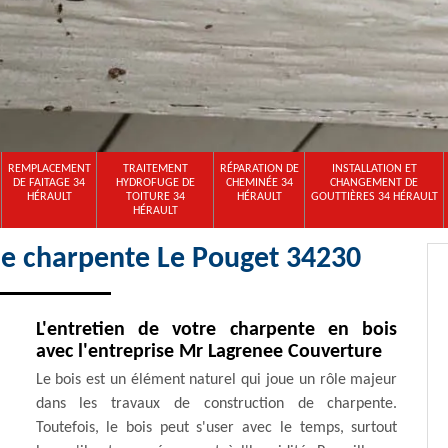
REMPLACEMENT
TRAITEMENT
RÉPARATION DE
INSTALLATION ET
DE FAITAGE 34
HYDROFUGE DE
CHEMINÉE 34
CHANGEMENT DE
HÉRAULT
TOITURE 34
HÉRAULT
GOUTTIÈRES 34 HÉRAULT
HÉRAULT
de charpente Le Pouget 34230
L'entretien de votre charpente en bois
avec l'entreprise Mr Lagrenee Couverture
Le bois est un élément naturel qui joue un rôle majeur
dans les travaux de construction de charpente.
Toutefois, le bois peut s'user avec le temps, surtout