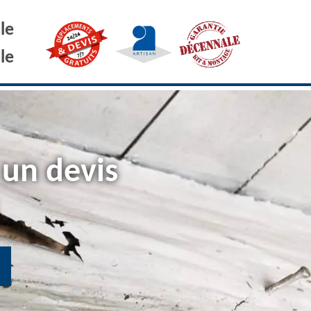
le
le
 un devis