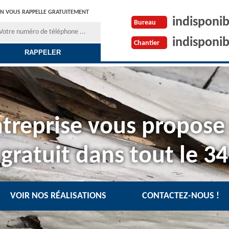
N VOUS RAPPELLE GRATUITEMENT
indisponib
Bureau
indisponib
Chantier
treprise vous propose
gratuit dans tout le 34
VOIR NOS RÉALISATIONS
CONTACTEZ-NOUS !