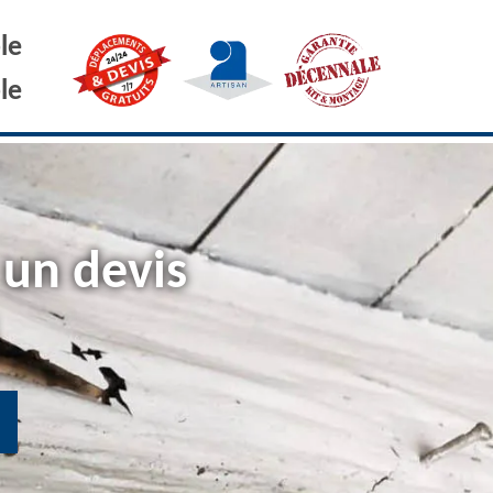
le
le
 un devis