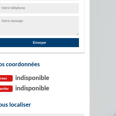
os coordonnées
indisponible
reau
indisponible
antier
us localiser