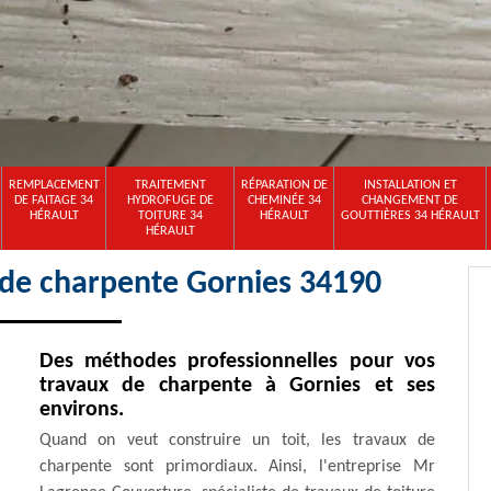
REMPLACEMENT
TRAITEMENT
RÉPARATION DE
INSTALLATION ET
DE FAITAGE 34
HYDROFUGE DE
CHEMINÉE 34
CHANGEMENT DE
HÉRAULT
TOITURE 34
HÉRAULT
GOUTTIÈRES 34 HÉRAULT
HÉRAULT
 de charpente Gornies 34190
Des méthodes professionnelles pour vos
travaux de charpente à Gornies et ses
environs.
Quand on veut construire un toit, les travaux de
charpente sont primordiaux. Ainsi, l'entreprise Mr