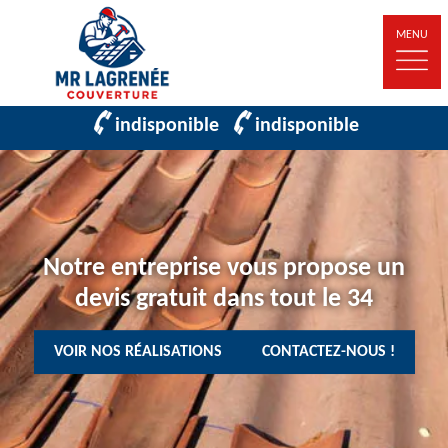
MENU
indisponible
indisponible
Notre entreprise vous propose un
devis gratuit dans tout le 34
VOIR NOS RÉALISATIONS
CONTACTEZ-NOUS !