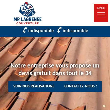
MENU
indisponible
indisponible
Notre entreprise vous propose un
devis gratuit dans tout le 34
VOIR NOS RÉALISATIONS
CONTACTEZ-NOUS !