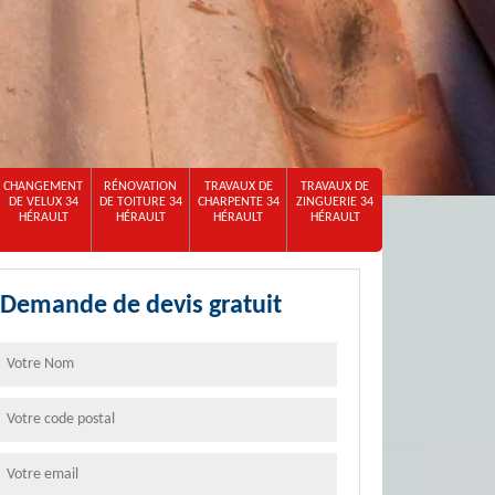
CHANGEMENT
RÉNOVATION
TRAVAUX DE
TRAVAUX DE
DE VELUX 34
DE TOITURE 34
CHARPENTE 34
ZINGUERIE 34
HÉRAULT
HÉRAULT
HÉRAULT
HÉRAULT
Demande de devis gratuit