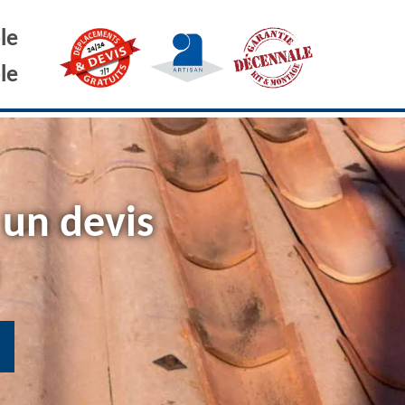
le
le
 un devis