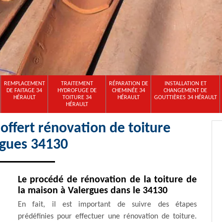
REMPLACEMENT
TRAITEMENT
RÉPARATION DE
INSTALLATION ET
DE FAITAGE 34
HYDROFUGE DE
CHEMINÉE 34
CHANGEMENT DE
HÉRAULT
TOITURE 34
HÉRAULT
GOUTTIÈRES 34 HÉRAULT
HÉRAULT
ffert rénovation de toiture
rgues 34130
Le procédé de rénovation de la toiture de
la maison à Valergues dans le 34130
En fait, il est important de suivre des étapes
prédéfinies pour effectuer une rénovation de toiture.