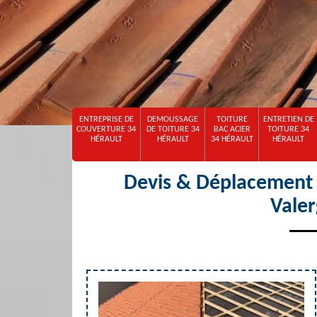
ENTREPRISE DE
DEMOUSSAGE
TOITURE
ENTRETIEN DE
COUVERTURE 34
DE TOITURE 34
BAC ACIER
TOITURE 34
HÉRAULT
HÉRAULT
34 HÉRAULT
HÉRAULT
Devis & Déplacement o
Vale