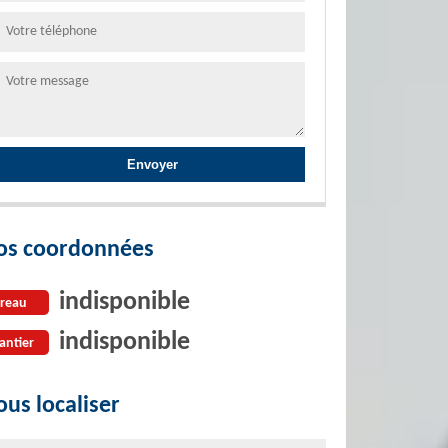
os coordonnées
indisponible
reau
indisponible
antier
us localiser