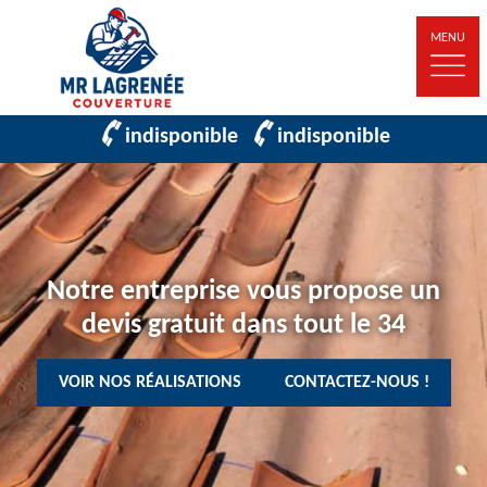
MENU
indisponible
indisponible
Notre entreprise vous propose un
devis gratuit dans tout le 34
VOIR NOS RÉALISATIONS
CONTACTEZ-NOUS !