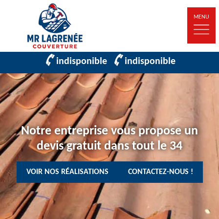
MENU
indisponible
indisponible
Notre entreprise vous propose un
devis gratuit dans tout le 34
VOIR NOS RÉALISATIONS
CONTACTEZ-NOUS !