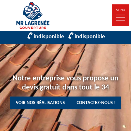
MENU
indisponible
indisponible
Notre entreprise vous propose un
devis gratuit dans tout le 34
VOIR NOS RÉALISATIONS
CONTACTEZ-NOUS !