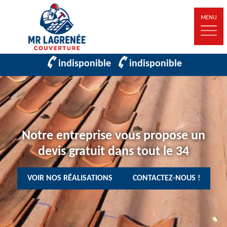
MENU
indisponible
indisponible
Notre entreprise vous propose un
devis gratuit dans tout le 34
VOIR NOS RÉALISATIONS
CONTACTEZ-NOUS !