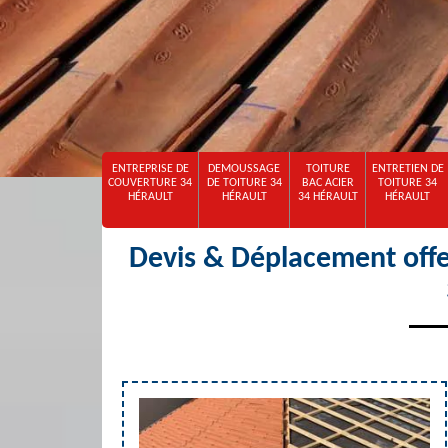
ENTREPRISE DE
DEMOUSSAGE
TOITURE
ENTRETIEN DE
COUVERTURE 34
DE TOITURE 34
BAC ACIER
TOITURE 34
HÉRAULT
HÉRAULT
34 HÉRAULT
HÉRAULT
Devis & Déplacement offe