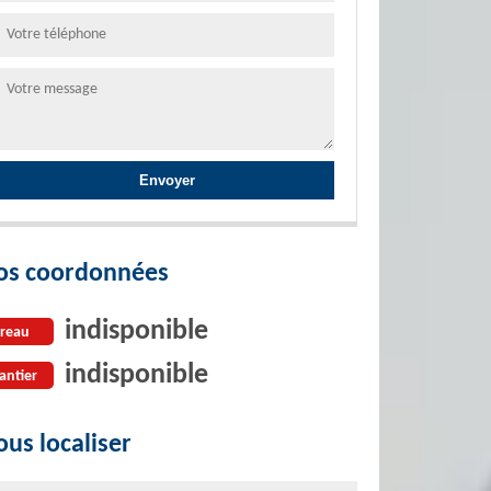
os coordonnées
indisponible
reau
indisponible
antier
us localiser