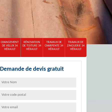
CHANGEMENT
RÉNOVATION
TRAVAUX DE
TRAVAUX DE
DE VELUX 34
DE TOITURE 34
CHARPENTE 34
ZINGUERIE 34
HÉRAULT
HÉRAULT
HÉRAULT
HÉRAULT
Demande de devis gratuit