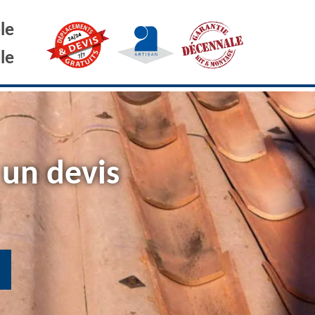
le
le
 un devis