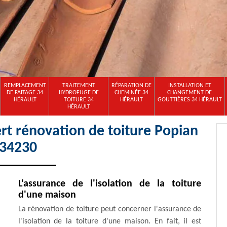
REMPLACEMENT
TRAITEMENT
RÉPARATION DE
INSTALLATION ET
DE FAITAGE 34
HYDROFUGE DE
CHEMINÉE 34
CHANGEMENT DE
HÉRAULT
TOITURE 34
HÉRAULT
GOUTTIÈRES 34 HÉRAULT
HÉRAULT
rt rénovation de toiture Popian
34230
L'assurance de l'isolation de la toiture
d'une maison
La rénovation de toiture peut concerner l'assurance de
l'isolation de la toiture d'une maison. En fait, il est