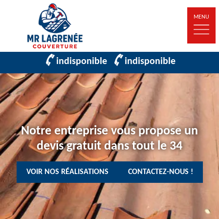
MENU
indisponible
indisponible
Notre entreprise vous propose un
devis gratuit dans tout le 34
VOIR NOS RÉALISATIONS
CONTACTEZ-NOUS !