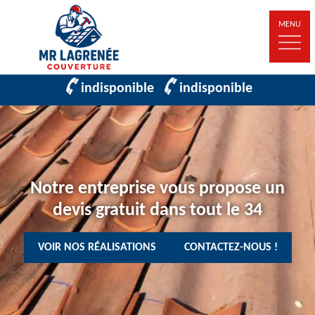
MENU
indisponible
indisponible
Notre entreprise vous propose un
devis gratuit dans tout le 34
VOIR NOS RÉALISATIONS
CONTACTEZ-NOUS !